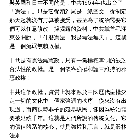
與英國和日本不同的是，中共1954年也出台了
「憲法」。只是它從頭到尾是一紙空文，從制定
那天起就沒有打算被接受，甚至為了統治需要它
們可以任意修改。據揭露的資料，中共黨首毛澤
東公開說，「什麼憲法，我是無法無天」。這就
是一個流氓無賴政權。
中共是有憲法無憲政，只有一黨極權專制的缺乏
合法性的政權。是一個依靠強權和謊言維持的邪
惡政權！
中共這個政權，實質上就來源於中國歷代皇權決
定一切的文化中。儒家強調的秩序，從來沒有出
現過，而商鞅韓非子的殘暴馭民，卻因為統治需
要被延續千年。這就是人們所說的傳統文化。它
的價值體系的核心，就是強權和謊言，就是叢林
法則。