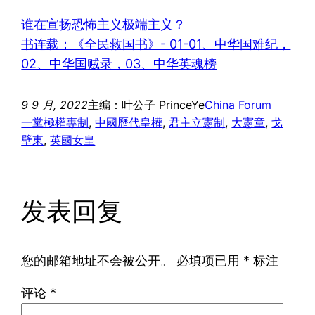
谁在宣扬恐怖主义极端主义？
书连载：《全民救国书》- 01-01、中华国难纪，
02、中华国贼录，03、中华英魂榜
9 9 月, 2022
主编：叶公子 PrinceYe
China Forum
一黨極權專制
, 
中國歷代皇權
, 
君主立憲制
, 
大憲章
, 
戈
壁東
, 
英國女皇
发表回复
您的邮箱地址不会被公开。
必填项已用
*
标注
评论
*