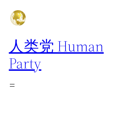
跳
至
内
容
人类党 Human
Party