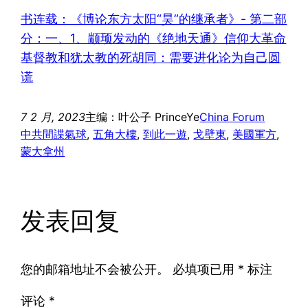
书连载：《博论东方太阳“昊”的继承者》- 第二部
分：一、1、颛顼发动的《绝地天通》信仰大革命
基督教和犹太教的死胡同：需要进化论为自己圆
谎
7 2 月, 2023
主编：叶公子 PrinceYe
China Forum
中共間諜氣球
, 
五角大樓
, 
到此一遊
, 
戈壁東
, 
美國軍方
, 
蒙大拿州
发表回复
您的邮箱地址不会被公开。
必填项已用
*
标注
评论
*