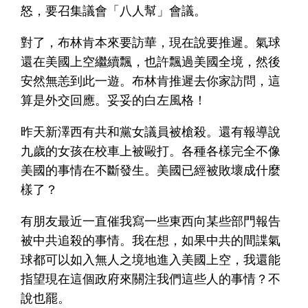
怒，要召集議會「八人幫」會議。
對了，布林肯本來要訪華，現在說要推遲。氣球
還在美國上空繼續飄，也許飄過美國全境，然後
安然無恙到此一遊。布林肯推遲去你家訪問，這
算是外交回應。妥妥的白左風格！
昨天新澤西有共和黨女議員被槍殺。還有報導說
九歲的女孩在校車上被毆打。各種各樣完全不像
美國的事情在不斷發生。美國已經被敗壞成什麼
樣了？
有朋友最近一直催我寫一些東西向某些部門報告
被中共追殺的事情。我在想，如果中共的間諜氣
球都可以如入無人之境地進入美國上空，我還能
指望現在這個政府來關注我們這些人的事情？不
說也罷。