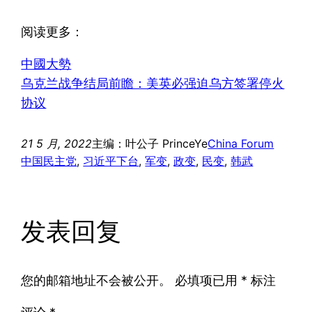
阅读更多：
中國大勢
乌克兰战争结局前瞻：美英必强迫乌方签署停火
协议
21 5 月, 2022
主编：叶公子 PrinceYe
China Forum
中国民主党
, 
习近平下台
, 
军变
, 
政变
, 
民变
, 
韩武
发表回复
您的邮箱地址不会被公开。
必填项已用
*
标注