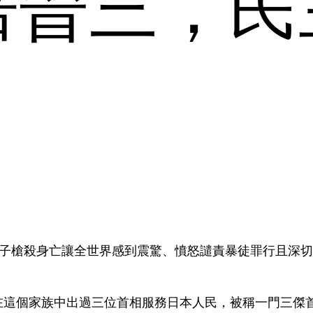
倍晉三，民
！
力份子槍殺身亡讓全世界感到震驚、憤怒譴責暴徒罪行且深
在這個家族中出過三位首相服務日本人民，被稱一門三傑