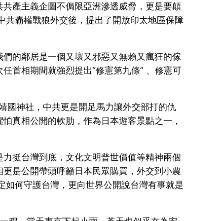
共共產主義企圖不侷限亞洲滲透威脅，更是要顛
出中共霸權戰狼外交後，提出了開放印太地區保障
我們的鄰居是一個又壞又邪惡又無賴又瘋狂的傢
任首相期間就強烈提出“修憲第九條” 、修憲可
拜靖國神社，中共更是開足馬力讓外交部打的仇
懼怕真相公開的軟肋，作為日本遊客景點之一，
是力挺台灣到底，文化文明普世價值等精神兩個
相更是公開帶頭呼籲日本民眾購買，外交到小農
設定如何守護台灣，更向世界公開說台灣有事就是