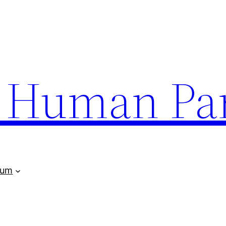
uman Par
rum