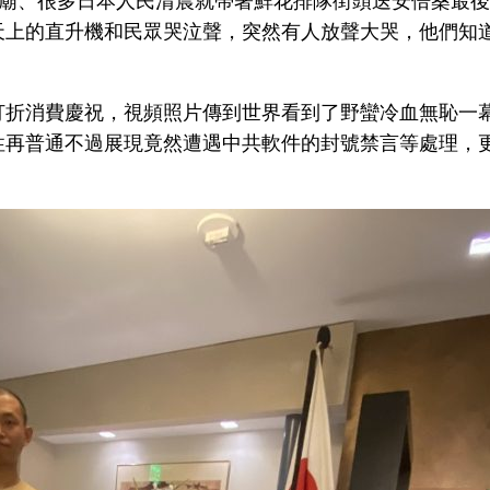
寺廟、很多日本人民清晨就帶著鮮花排隊街頭送安倍桑最
天上的直升機和民眾哭泣聲，突然有人放聲大哭，他們知
打折消費慶祝，視頻照片傳到世界看到了野蠻冷血無恥一
性再普通不過展現竟然遭遇中共軟件的封號禁言等處理，