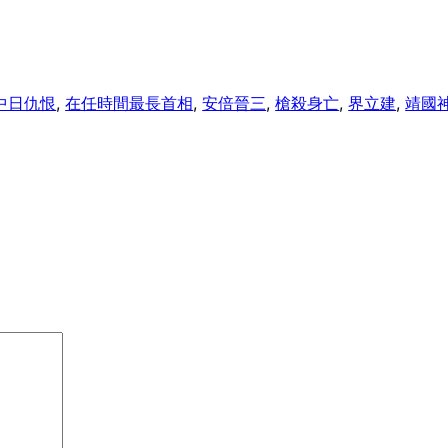
中日仇恨
, 
在任時間最長首相
, 
安倍晉三
, 
槍殺身亡
, 
界立建
, 
靖國