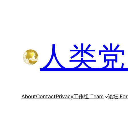
跳
至
内
容
人类党 H
About
Contact
Privacy
工作组 Team
论坛 Fo