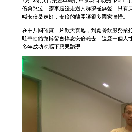
7月12號安倍桑靈車繞行東京城街頭駛向增上
倍桑哭泣，靈車緩緩走過人群鴉雀無聲，只有
喊安倍桑走好，安倍的離開讓很多國家痛惜。
在中共國確實一片歡天喜地，到處餐飲服務業
駐華使館微博留言悼念安倍離去，這麼一個人
多年成功洗腦下惡果體現。