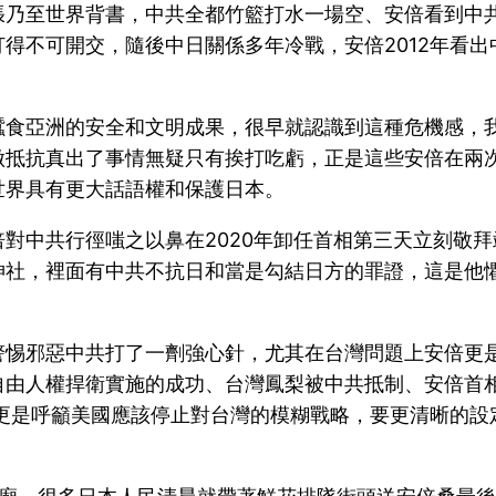
張乃至世界背書，中共全都竹籃打水一場空、安倍看到中
得不可開交，隨後中日關係多年冷戰，安倍2012年看
蠶食亞洲的安全和文明成果，很早就認識到這種危機感，
抵抗真出了事情無疑只有挨打吃虧，正是這些安倍在兩次
世界具有更大話語權和保護日本。
對中共行徑嗤之以鼻在2020年卸任首相第三天立刻敬
神社，裡面有中共不抗日和當是勾結日方的罪證，這是他
。
警惕邪惡中共打了一劑強心針，尤其在台灣問題上安倍更
自由人權捍衛實施的成功、台灣鳳梨被中共抵制、安倍首
倍更是呼籲美國應該停止對台灣的模糊戰略，要更清晰的