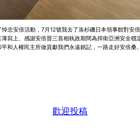
放了悼念安倍活動，7月12號我去了洛杉磯日本領事館對
言薄寫上、感謝安倍晉三首相執政期間為捍衛亞洲安全穩
和平和人權民主所做貢獻我們永遠銘記，一路走好安倍桑
歡迎投稿