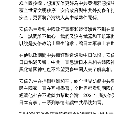
糕企圖拉攏，想讓安倍更好為中共亞洲邪惡擴
覆全世界文明秩序，安倍政府與中共外交多年打
安全，更要將台灣納入其中做夥伴關係。
安倍先生看到中國政府軍事和經濟滲透不斷在
伙，試問誰不擔心，我們又沒有武器和正規軍做
以說是安倍政治上畢生追求，讓日本軍事上在
在他執政期間中共瘋狂製造煽動中日仇恨，安倍
日口炮滿天響，中共一直忌諱日本首相去靖國
黑化靖國神社也不希望更多中國人去了解真相
安倍先生在捍衛亞洲和平，給全世界防範中共
民主國家一直在互相學習，全世界都看到兩國
經濟他都在不遺餘力幫助台灣，2021年底安
日本有事，一系列事情都讓中共暴跳如雷。