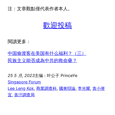
注：文章觀點僅代表作者本人。
歡迎投稿
閱讀更多：
中国偷渡客在美国有什么福利？（三）
民族主义能否成為中共的救命藥？
25 5 月, 2023
主编：叶公子 PrinceYe
Singapore Forum
Lee Leng Kok
, 
商業調查科
, 
國會辯論
, 
李光耀
, 
貪小便
宜
, 
貪汙調查局