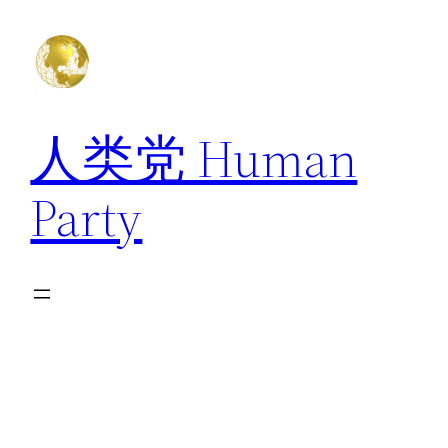
跳
至
内
容
人类党 Human
Party