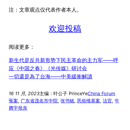
注：文章观点仅代表作者本人。
欢迎投稿
阅读更多：
新生代是反共新形势下民主革命的主力军——呼
应《中国之春》《光传媒》研讨会
一切還是為了台海——中美緩衝解讀
16 11 月, 2023
主编：叶公子 PrinceYe
China Forum
冤案
, 
广东省茂名市中院
, 
张书铭
, 
恶俗维基案
, 
法官
, 
牛
腾宇母亲