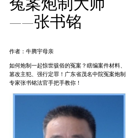
冤案炮制大师
——张书铭
作者：牛腾宇母亲
如何炮制一起惊世骇俗的冤案？瞎编案件材料、
篡改主犯、强行定罪！广东省茂名中院冤案炮制
专家张书铭法官手把手教你！