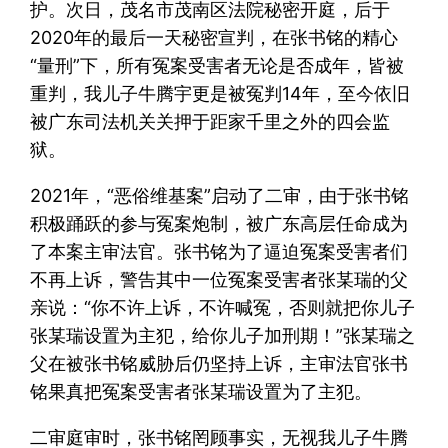
护。次日，茂名市茂南区法院秘密开庭，后于
2020年的最后一天秘密宣判，在张书铭的精心
“量刑”下，所有冤案受害者无论是否成年，皆被
重判，我儿子牛腾宇更是被冤判14年，至今依旧
被广东司法机关关押于距家千里之外的四会监
狱。
2021年，“恶俗维基案”启动了二审，由于张书铭
积极踊跃的参与冤案炮制，被广东高层任命成为
了本案主审法官。张书铭为了逼迫冤案受害者们
不再上诉，警告其中一位冤案受害者张某瑞的父
亲说：“你不许上诉，不许喊冤，否则就把你儿子
张某瑞设置为主犯，给你儿子加刑期！”张某瑞之
父在被张书铭威胁后仍坚持上诉，主审法官张书
铭果真把冤案受害者张某瑞设置为了主犯。
二审庭审时，张书铭罔顾事实，无视我儿子牛腾