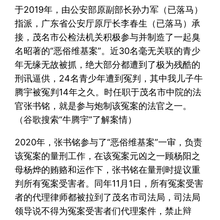
于2019年，由公安部原副部长孙力军（已落马）
指派，广东省公安厅原厅长李春生（已落马）承
接，茂名市公检法机关积极参与并制造了一起臭
名昭著的“恶俗维基案”。近30名毫无关联的青少
年无缘无故被抓，绝大部分都遭到了极为残酷的
刑讯逼供，24名青少年遭到冤判，其中我儿子牛
腾宇被冤判14年之久。时任职于茂名市中院的法
官张书铭，就是参与炮制该冤案的法官之一。
（谷歌搜索“牛腾宇”了解案情）
2020年，张书铭参与了“恶俗维基案”一审，负责
该冤案的量刑工作，在该冤案元凶之一顾杨阳之
母杨烨的贿赂和运作下，张书铭在量刑时提议重
判所有冤案受害者。同年11月1日，所有冤案受害
者的代理律师都被拉到了茂名市司法局，司法局
领导说不得为冤案受害者们代理案件，禁止辩