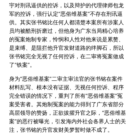
宇对刑讯逼供的控诉，以及辩护的代理律师包龙
军的控诉，强行认定“恶俗维基案”不存在刑讯逼
供。其实张书铭比任何人都清楚本案所有涉案人
员均被酷刑折磨过，但他身为广东当局精心培养
的冤案炮制专家，怜悯和人性对他来说是累赘、
是束缚、是阻拦他升官发财道路的绊脚石，所以
张书铭完全无视了任何控诉，在二审将冤案做成
了“铁案”。
身为“恶俗维基案”二审主审法官的张书铭在案件
材料乱写、根本没有证据、无视任何控诉、程序
完全错误的情况下，重判了所有“恶俗维基案”冤
案受害者。其炮制冤案的能力得到了广东省部分
高层领导的赞扬，正欲拔擢升官之际，“恶俗维基
案”的恶行被曝光，引发海内外社会各界人士的关
注，张书铭的升官发财美梦暂时做不成了。