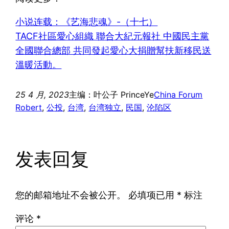
小说连载：《艺海悲魂》-（十七）
TACF社區愛心組織 聯合大紀元報社 中國民主黨
全國聯合總部 共同發起愛心大捐贈幫扶新移民送
溫暖活動。
25 4 月, 2023
主编：叶公子 PrinceYe
China Forum
Robert
, 
公投
, 
台湾
, 
台湾独立
, 
民国
, 
沦陷区
发表回复
您的邮箱地址不会被公开。
必填项已用
*
标注
评论
*