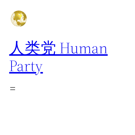
跳
至
内
容
人类党 Human
Party