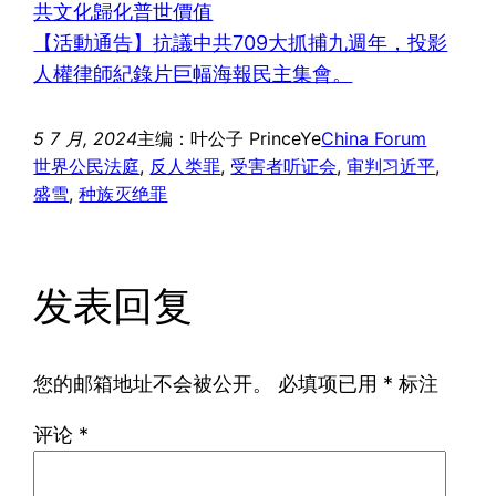
共文化歸化普世價值
【活動通告】抗議中共709大抓捕九週年，投影
人權律師紀錄片巨幅海報民主集會。
5 7 月, 2024
主编：叶公子 PrinceYe
China Forum
世界公民法庭
, 
反人类罪
, 
受害者听证会
, 
审判习近平
, 
盛雪
, 
种族灭绝罪
发表回复
您的邮箱地址不会被公开。
必填项已用
*
标注
评论
*