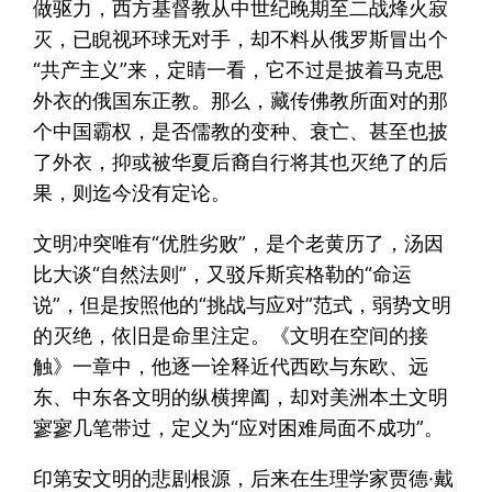
做驱力，西方基督教从中世纪晚期至二战烽火寂
灭，已睨视环球无对手，却不料从俄罗斯冒出个
“共产主义”来，定睛一看，它不过是披着马克思
外衣的俄国东正教。那么，藏传佛教所面对的那
个中国霸权，是否儒教的变种、衰亡、甚至也披
了外衣，抑或被华夏后裔自行将其也灭绝了的后
果，则迄今没有定论。
文明冲突唯有“优胜劣败”，是个老黄历了，汤因
比大谈“自然法则”，又驳斥斯宾格勒的“命运
说”，但是按照他的“挑战与应对”范式，弱势文明
的灭绝，依旧是命里注定。《文明在空间的接
触》一章中，他逐一诠释近代西欧与东欧、远
东、中东各文明的纵横捭阖，却对美洲本土文明
寥寥几笔带过，定义为“应对困难局面不成功”。
印第安文明的悲剧根源，后来在生理学家贾德·戴