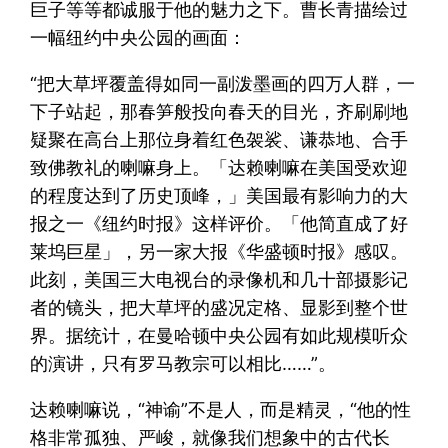
巨子等等都诚服于他的魅力之下。曹长青描绘过
一幅纽约中央公园的画面：
“把大草坪覆盖得如同一副泼墨画的四万人群，一
下子站起，那春笋般投向春天的目光，齐刷刷地
疑聚在高台上那位身着红色袈裟、谦恭地、合手
致佛教礼的喇嘛身上。「达赖喇嘛在美国受欢迎
的程度达到了历史顶峰，」美国最有影响力的大
报之一《纽约时报》这样评价。「他简直成了好
莱坞巨星」，另一家大报《华盛顿时报》感叹。
此刻，美国三大电视台的录像机和几十部摄影记
者的镜头，把大草坪的盛况定格、显影到整个世
界。据统计，在曼哈顿中央公园有如此规模听众
的演讲，只有罗马教宗可以相比……”。
达赖喇嘛说，“神谕”不是人，而是精灵，“他的性
格非常孤独、严峻，就像我们想象中的古代长