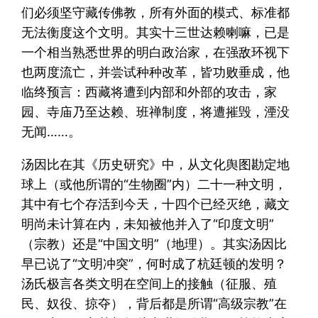
们必须坚守藏传佛教，所有外面的模式、标准都
无法衡度这个文明。其实十三世达赖喇嘛，已是
一个相当熟悉世界的明白政治家，在强敌环视下
也两度流亡，并尝试种种改革，皆功败垂成，他
临终预言：西藏将遭到内部和外部的攻击，家
园、寺庙乃至达赖、班禅制度，将遭摧毁，湮没
无闻……。
汤因比在其《历史研究》中，从文化舆图勘定地
球上（或他所谓的“生物圈”内）二十一种文明，
其中有七个存活到今天，十四个已经灭绝，藏文
明尚未计算在内，未知被他并入了“印度文明”
（宗教）还是“中国文明”（地理）。其实汤因比
早已说了“文明冲突”，何时成了杭廷顿的发明？
汤氏极言各类文明在空间上的接触（征服、殖
民、奴役、掠夺），背后都是所谓“高级宗教”在