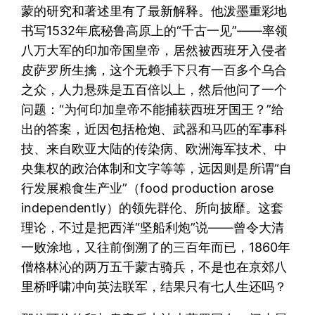
蒙的研究和著述里有了最新解释。他泼墨重彩地
书写1532年底秘鲁高原上的“千古一见”——率领
八万大军的印加帝国皇帝，居然被西班牙入侵者
皮萨罗所生擒，这个无赖手下只有一百多个乌合
之众，人力悬殊是五百倍以上，然后他问了一个
问题：“为何印加皇帝不能捕获西班牙国王？”给
出的答案，近因包括枪炮、武器和马匹的军事科
技、来自欧亚大陆的传染病、欧洲海军技术、中
央集权的政治体制和文字等等，远因则是所谓“自
行发展粮食生产业”（food production arose
independently）的领先群伦、所向披靡。这套
理论，不过是把西洋“坚船利炮”说——曾令大清
一败涂地，又往前倒溯了的三百年而已，1860年
僧格林沁的两万五千蒙古骑兵，不是也在京郊八
里桥呼啸冲向英法联军，结果只有七人生还吗？