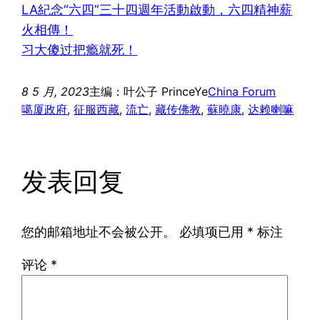
LA紀念“六四”三十四週年活動啟動，六四精神薪
火相傳！
习大傻过把瘾就死！
8 5 月, 2023
主编：叶公子 PrinceYe
China Forum
噶厦政府
, 
征服西藏
, 
流亡
, 
藏传佛教
, 
蘇曉康
, 
达赖喇嘛
发表回复
您的邮箱地址不会被公开。
必填项已用
*
标注
评论
*