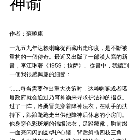
神谕
作者：蘇曉康
一九五九年达赖喇嘛從西藏出走印度，是不斷被
重构的一個傳奇。最近又出版了一部漢人寫的新
書，李江琳著《1959：拉萨》。從書中，我讀到
一個我很感興趣的細節：
“……每当需要作出重大决策时，达赖喇嘛或者噶
厦政府就会通过乃穹神谕来寻求护法神的指点。
过了一阵，洛桑晋美穿着降神法衣，在助手的扶
持下，踉踉跄跄走出供他降神后休息的小房间。
他身穿色彩斑斓的锦缎法衣，足蹬藏靴，胸前缀
一面亮闪闪的圆型护心镜，背后斜插四枝三角