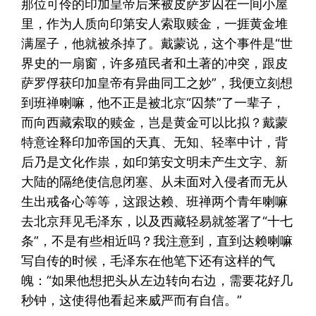
那位可伶的印加皇帝后来被皮萨罗囚在一间小屋
里，作为人质向印第安人索取赎金，一捱黄金堆
满屋子，他就被杀掉了。戴蒙说，这个事件是“世
界史的一扇窗，许多殖民者和土著的冲突，跟皮
萨罗俘获印加皇帝有异曲同工之妙”，我便立刻想
到班禅喇嘛，他不正是被北京“囚禁”了一辈子，
而向西藏索取的赎金，岂是黄金可以比拟？戴蒙
特意诠释印加帝国的天真、无知、轻率中计，背
后乃是文化作祟，如印第安文明未产生文字、新
大陆的隔绝使信息闭塞、从未面对入侵者而无从
生出戒备心等等，这跟达赖、班禅两个青年喇嘛
去北京拜见毛泽东，以及西藏轻易就签署了“十七
条”，不是有些相近吗？我注意到，直到达赖喇嘛
写自传的时候，毛泽东在他笔下还有这样的气
魄：“如果他想把头从左边转向右边，需要花好几
秒钟，这使得他看起来威严而有自信。”