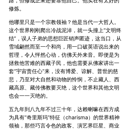
路，但修成正果还要靠他自己。他实在有太好的
修炼。
他哪里只是一个宗教领袖？他是当代一大哲人。
这个世界刚刚爬出冷战泥淖，就一头撞上“文明终
结”，误人子弟的思想巨匠销声匿迹，这当口，从
雪域翩然而至一个和尚，用一口破英语说出来的
哲理，令人怦然心动，仿佛天外来音。即便是为
拯救他苦难的西藏子民，他也需要从佛家讲出一
套“宇宙责任心”来，没有博爱、谅解、普世的慈
悲，乃至对大自然和动物的怜悯，不止藏人、西
藏高原、藏传佛教要灭绝，这个世界和其他文明
也会一一灭绝的。
五九年到八九年不过三十年，达赖喇嘛在西方成
为具有“奇里斯玛”特征（charisma）的世界精神
领袖，那些巧言令色的政客、演艺界巨星、商业