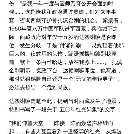
份，“是我一年一度与国师乃穹公开会面的时
候…… 这是给我和政府通过灵媒，针对来年事
宜，咨询西藏守护神扎滇金刚的机会。”紧接着，
1950年夏八万中国军队进军西藏，兵临城下之
际，西藏政府对年仅十五岁的达赖喇嘛是否即
位，发生分歧，于是“付诸神谕…… 灵媒顶着他那
巨大的、仪式用的头饰，蹒跚摇摆地踱到我座
前，献上一条白丝哈达，放在我膝上……。”扎滇
金刚明示，摄政下台，达赖喇嘛即位。他写道，
那时就很感慨自己还是一个“无忧的年轻男子”，
必须去领导一个危难民族。
达赖喇嘛走笔至此，提到当时西藏发生了地震，
特别书写了一段关于“五〇年红光异象”的文字：
“我们仰望天空，一阵接一阵的轰隆声相继而
起…… 有些人甚至看到一道怪异的红光，从爆破