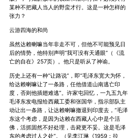
某种不把藏人当人的野蛮才行。这是一种怎样的
张力？
云游四海的和尚
虽然达赖喇嘛当年非走不可，但他不可能预见日
后的情势，他特别声明“我可没有天通眼”（《流
亡的自在》257页）。他只是听从了神谕。
历史上还有一种“让路说”，即“毛泽东宽大为怀，
给达赖喇嘛让了一条路，任他借道山南逃亡印
度，否则他插翅难逃”。许家屯回忆，一九五九年
毛泽东发电报给西藏工委和张国华，指示部队主
动让出一条路，让达赖喇嘛撤退到印度去，“毛泽
东这个考虑，是因为达赖在西藏人心中是个活
佛，活抓固然不好处理，击毙更不妥。这是毛泽
东的考虑过人之处”。（见李江琳《1959：拉