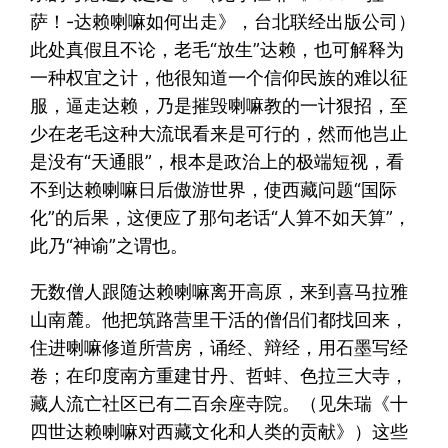
萨！-达赖喇嘛如何出走》，台北联经出版公司）
此处真假且不论，老毛“放生”达赖，也可解释为
一种权宜之计，他很知道一个信仰民族的难以征
服，逼走达赖，乃是摧毁喇嘛教的一计狠招，至
少在老毛这种大流氓看来是可行的，然而他岂止
是没有“天通眼”，根本是政治上的极端短视，看
不到达赖喇嘛日后傲游世界，使西藏问题“国际
化”的后果，这便应了那句老话“人算不如天算”，
此乃“神谕”之谓也。
无数僧人跟随达赖喇嘛离开高原，来到喜马拉雅
山南麓。他把筑路营里干活的僧侣们都找回来，
住进喇嘛修道所营房，诵经、辩经，用石墨写经
卷；在印度南方重建甘丹、哲蚌、色拉三大寺，
藏人流亡社区已有二百余座寺院。（见朱瑞《十
四世达赖喇嘛对西藏文化和人类的贡献》）这些