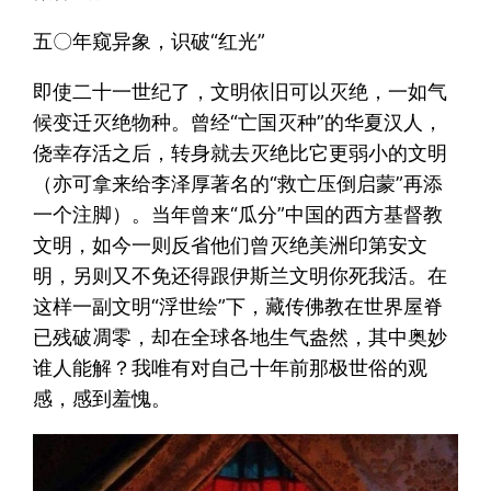
五〇年窥异象，识破“红光”
即使二十一世纪了，文明依旧可以灭绝，一如气
候变迁灭绝物种。曾经“亡国灭种”的华夏汉人，
侥幸存活之后，转身就去灭绝比它更弱小的文明
（亦可拿来给李泽厚著名的“救亡压倒启蒙”再添
一个注脚）。当年曾来“瓜分”中国的西方基督教
文明，如今一则反省他们曾灭绝美洲印第安文
明，另则又不免还得跟伊斯兰文明你死我活。在
这样一副文明“浮世绘”下，藏传佛教在世界屋脊
已残破凋零，却在全球各地生气盎然，其中奥妙
谁人能解？我唯有对自己十年前那极世俗的观
感，感到羞愧。