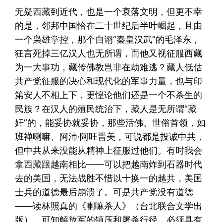
无疑西藏到近代，也是一个衰落文明，但更不幸
的是，邻邦中国恰在二十世纪后半叶崛起，且由
一个枭雄掌控，那个自诩“秦皇汉武”的毛泽东，
狂言死掉三亿汉人也无所谓，而他又视征服西藏
为一大事功，藏传佛教岂非在劫难逃？藏人低估
共产党征服的决心和现代化的军事力量，也与印
第安人不相上下，更惶论他们还是一个不杀生的
民族？在汉人的殖民统治下，藏人是无所谓“藏
奸”的，能妥协就妥协，那些活佛、世俗首领，如
班禅喇嘛、阿沛·阿旺晋美，可说都是投诚中共，
但中共从来没能从精神上征服过他们。有时我会
拿西藏跟越南相比——可以把越南炸到石器时代
去的美国，无法战胜不惜以十换一的越共，美国
士兵的道德最后崩溃了。可是共产党没有道德
——读林照真的《喇嘛杀人》（台北联合文学出
版），可知解放军的镇压和屠杀行径，必须具有