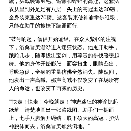
旗，头戴装饰羽毛、骷髅和铃铛的高冠。这套法
衣从里到外足足有八层，头上的高冠重达30磅，
全身装束重达70磅。这套装束使神谕举步维艰，
只能在助手的搀扶下蹒跚而行。
“鼓号响起，僧侣开始诵经。在众人紧张的注视
下，洛桑晋美渐渐进入迷狂状态。他甩开助手，
踉跄几步，随即拔出宝剑，用尊贵的步伐缓缓起
舞。他的身体开始膨胀，面容扭曲，眼睛凸出，
呼吸急促，全身的重量彷佛全然消失。陡然间，
他发出一声高喊。那声高喊不仅改变了在场所有
人的命运，也改变了西藏的历史。
“‘快走！快走！今晚就走！’神志迷狂的神谕抓起
纸笔，清楚地画出一张路线图。助手们一拥而
上，七手八脚解开绳结，取下硕大的高冠，护法
神脱体而去，洛桑晋美颓然倒地。”