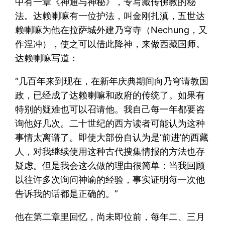
中有一章《神通与神秘》，专写藏传佛教的秘
法。达赖喇嘛有一位护法，叫金刚扎滇，五世达
赖喇嘛为他在拉萨城外建乃穹寺（Nechung，又
作涅冲），使之可以借此降神，来做西藏国师。
达赖喇嘛写道：
“几百年来到现在，在新年庆典期间向乃穹请教国
政，已经成了达赖喇嘛和政府的传统了。如果有
特别的疑难也可以召请他。我自己每一年都要咨
询他好几次。二十世纪的西方读者可能认为这种
事情太离谱了。即使大部份自认为是‘前进’的西藏
人，对我继续使用这种古代搜集情报的方法也存
疑虑。但是我会这么做的理由很简单：当我回顾
以往许多次询问神谕的经验，事实证明每一次他
告诉我的话都是正确的。”
他在第二章里回忆，尚未即位前，每年二、三月