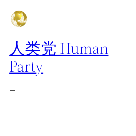
跳
至
内
容
人类党 Human
Party