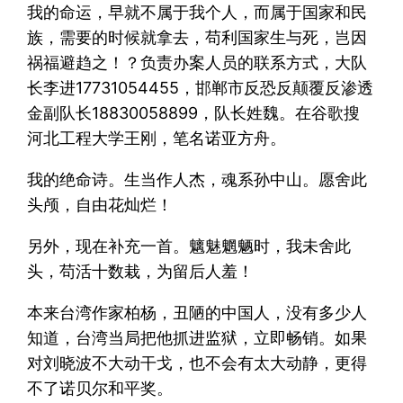
我的命运，早就不属于我个人，而属于国家和民
族，需要的时候就拿去，苟利国家生与死，岂因
祸福避趋之！？负责办案人员的联系方式，大队
长李进17731054455，邯郸市反恐反颠覆反渗透
金副队长18830058899，队长姓魏。在谷歌搜
河北工程大学王刚，笔名诺亚方舟。
我的绝命诗。生当作人杰，魂系孙中山。愿舍此
头颅，自由花灿烂！
另外，现在补充一首。魑魅魍魉时，我未舍此
头，苟活十数栽，为留后人羞！
本来台湾作家柏杨，丑陋的中国人，没有多少人
知道，台湾当局把他抓进监狱，立即畅销。如果
对刘晓波不大动干戈，也不会有太大动静，更得
不了诺贝尔和平奖。