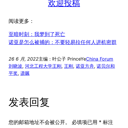
欢迎投稿
阅读更多：
至暗时刻：我梦到了死亡
诺亚是怎么被捕的：不要轻易拉任何人进机密群
26 6 月, 2022
主编：叶公子 PrinceYe
China Forum
刘晓波
, 
河北工程大学王刚
, 
王刚
, 
诺亚方舟
, 
诺贝尔和
平奖
, 
遗嘱
发表回复
您的邮箱地址不会被公开。
必填项已用
*
标注