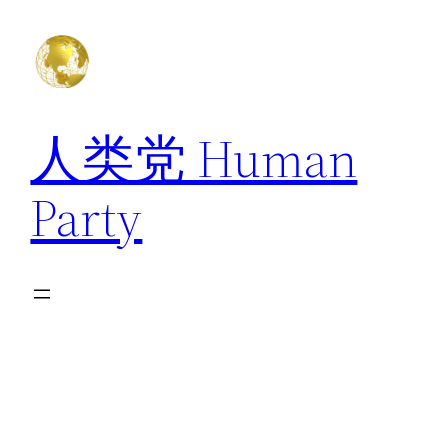
跳
至
内
容
人类党 Human
Party