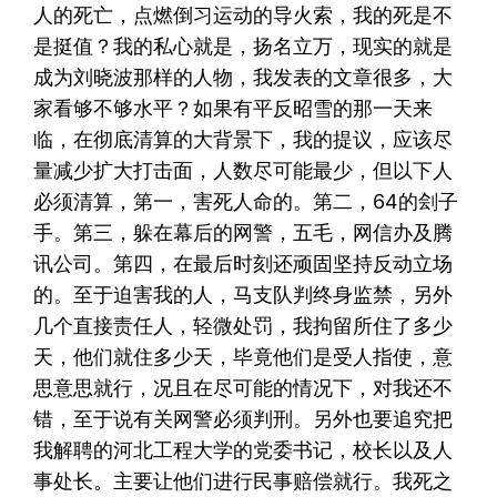
人的死亡，点燃倒习运动的导火索，我的死是不
是挺值？我的私心就是，扬名立万，现实的就是
成为刘晓波那样的人物，我发表的文章很多，大
家看够不够水平？如果有平反昭雪的那一天来
临，在彻底清算的大背景下，我的提议，应该尽
量减少扩大打击面，人数尽可能最少，但以下人
必须清算，第一，害死人命的。第二，64的刽子
手。第三，躲在幕后的网警，五毛，网信办及腾
讯公司。第四，在最后时刻还顽固坚持反动立场
的。至于迫害我的人，马支队判终身监禁，另外
几个直接责任人，轻微处罚，我拘留所住了多少
天，他们就住多少天，毕竟他们是受人指使，意
思意思就行，况且在尽可能的情况下，对我还不
错，至于说有关网警必须判刑。另外也要追究把
我解聘的河北工程大学的党委书记，校长以及人
事处长。主要让他们进行民事赔偿就行。我死之