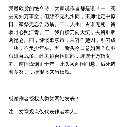
我最欣赏的绝命诗，大家说作者都是谁？一，死
去元知万事空，但悲不见九州同，王师北定中原
日，家祭无忘告乃翁。二，人生自古谁无死，留
取丹心照汗青。三，我自横刀向天笑，去留肝胆
两昆仑。四，慷慨歌燕市，从容作楚囚，引刀成
一块，不负少年头。五，断头今日意如何？创业
艰难百战多。此去泉台招旧部，旌旗十万斩阎
罗。南国烽烟正十年，此头须向国门悬。后死诸
君多努力，捷报飞来当纸钱。
感谢作者授权人类党网站发表！
注：文章观点仅代表作者本人。