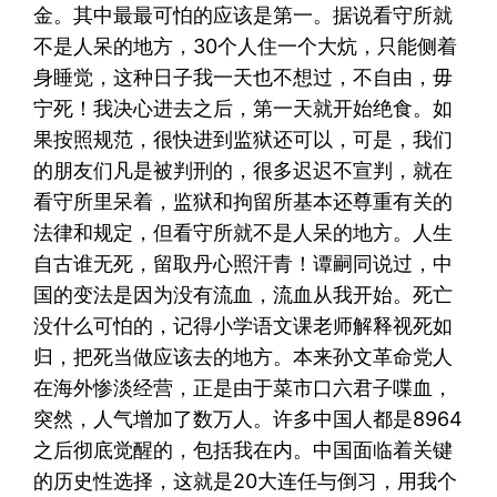
金。其中最最可怕的应该是第一。据说看守所就
不是人呆的地方，30个人住一个大炕，只能侧着
身睡觉，这种日子我一天也不想过，不自由，毋
宁死！我决心进去之后，第一天就开始绝食。如
果按照规范，很快进到监狱还可以，可是，我们
的朋友们凡是被判刑的，很多迟迟不宣判，就在
看守所里呆着，监狱和拘留所基本还尊重有关的
法律和规定，但看守所就不是人呆的地方。人生
自古谁无死，留取丹心照汗青！谭嗣同说过，中
国的变法是因为没有流血，流血从我开始。死亡
没什么可怕的，记得小学语文课老师解释视死如
归，把死当做应该去的地方。本来孙文革命党人
在海外惨淡经营，正是由于菜市口六君子喋血，
突然，人气增加了数万人。许多中国人都是8964
之后彻底觉醒的，包括我在内。中国面临着关键
的历史性选择，这就是20大连任与倒习，用我个