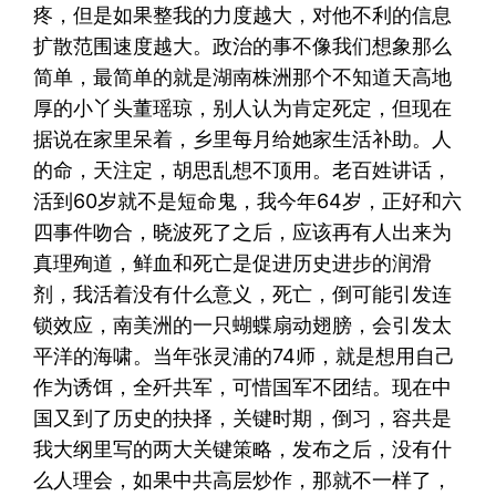
疼，但是如果整我的力度越大，对他不利的信息
扩散范围速度越大。政治的事不像我们想象那么
简单，最简单的就是湖南株洲那个不知道天高地
厚的小丫头董瑶琼，别人认为肯定死定，但现在
据说在家里呆着，乡里每月给她家生活补助。人
的命，天注定，胡思乱想不顶用。老百姓讲话，
活到60岁就不是短命鬼，我今年64岁，正好和六
四事件吻合，晓波死了之后，应该再有人出来为
真理殉道，鲜血和死亡是促进历史进步的润滑
剂，我活着没有什么意义，死亡，倒可能引发连
锁效应，南美洲的一只蝴蝶扇动翅膀，会引发太
平洋的海啸。当年张灵浦的74师，就是想用自己
作为诱饵，全歼共军，可惜国军不团结。现在中
国又到了历史的抉择，关键时期，倒习，容共是
我大纲里写的两大关键策略，发布之后，没有什
么人理会，如果中共高层炒作，那就不一样了，