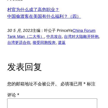
村官为什么成了高危职业？
中国偷渡客在美国有什么福利？（四）
30 5 月, 2023
主编：叶公子 PrinceYe
China Forum
Tank Man（二大爷）
, 
中共攻台
, 
台湾对大陆敞开怀抱
, 
台湾更适合你
, 
接受同胞投奔
, 
遣返
发表回复
您的邮箱地址不会被公开。
必填项已用
*
标注
评论
*