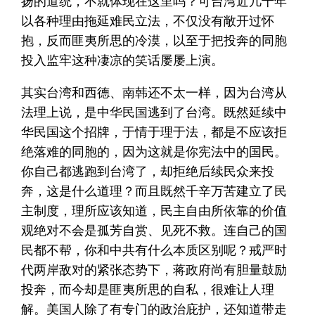
扬的道统，不就体现在这里吗？可台湾近几十年
以各种理由拖延难民立法，不仅没有敞开过怀
抱，反而匪夷所思的冷漠，以至于把投奔的同胞
投入监牢这种凄凉的笑话屡屡上演。
其实台湾和西德、南韩还不太一样，因为台湾从
法理上说，是中华民国逃到了台湾。既然延续中
华民国这个招牌，于情于理于法，都是不应该拒
绝落难的同胞的，因为这就是你宪法中的国民。
你自己都逃跑到台湾了，却拒绝后续民众来投
奔，这是什么道理？而且既然千辛万苦建立了民
主制度，理所应该知道，民主自由所依靠的价值
观绝对不会是孤芳自赏、见死不救。连自己的国
民都不帮，你和中共有什么本质区别呢？戒严时
代两岸敌对的紧张态势下，蒋政府尚有胆量鼓励
投奔，而今却是匪夷所思的自私，很难让人理
解。美国人除了有专门的政治庇护，还知道带走