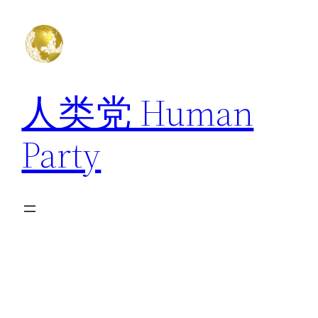
跳
至
内
容
人类党 Human
Party