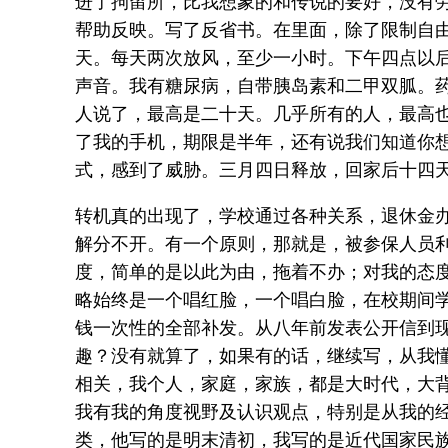
进了拘留所，比我想象的和传说的要好，没有
帮助反映。写了反省书。在里面，除了限制自
天。每天两次放风，至少一小时。下午四点以
声音。我有糖尿病，自带胰岛素和二甲双胍。
人说了，最高是二十天。几乎所有的人，最高
了我的手机，期限是半年，还有说我们知道你
式，感到了威胁。三月四日释放，回家后十四
转机真的出现了，学校通过各种关系，退休金
解分不开。有一个原则，那就是，被参保人员
度，简单的是以此为由，拖着不办；对我的态
略始终是一个唱红脸，一个唱白脸，在校期间
钱一次性的全部补发。从八年前发表公开信到
趣？没有就算了，如果有的话，继续写，从我
相关，我个人，家庭，家族，都是大时代，大
我有我的角度视野及认识观点，特别是从我的
类，他写的是明末清初，我写的是近代国家民