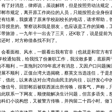
，有了好消息，律师说，虽说解聘，但是按照劳动法规定
邯郸市规定，离开原工作岗位的人员，只能按照企业身份
没有结果，我拨通了原来学校副校长的电话，请求帮助，
领导授意的。警察说和我是朋友，也应该是工作的策略，
车带旅游，一九年十一出去了三天，还K歌了，说是提前
偿还时，对方称借条找不到了。
，会看面相、风水，一眼看出我有官非（也就是和官方有
，学校通知我，给我找了份兼职工作，我没敢多要，底薪
不顺利，一直拖到2019年底才有消息，又因户口问题
进展不顺利，正值台湾大选揭晓，蔡英文当选连任，于是
下，借此，以来表达对台湾自由民主的向往，以抒发心中
个微信号。回邯郸后被联西派出所传唤，很客气，声称，
借此联系一下网友，顺便能解决生计问题，但言多语失，
的科幻小说构想，又被警方传唤，并拘留二十四小时。做