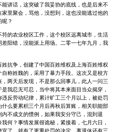
不能讲话，这突破了我妥协的底线，也是后来不
在家里聚会，骂他，没想到，这也没能逃过他的
的呢？
不符的农业校区工作，这个校区远离城市，生活
阴差阳错，没能派上用场。二零一七年九月，我
百姓抗争，创建了中国百姓维权及上海百姓维权
个自称姓魏的，采用了暴力手段。这次又是校方
兴，两天后发现，不是那么回事儿，此人一问三
于是我忍无可忍，当中将其本来面目当众揭穿，
称违反劳动纪律，累计旷工三个月以上，被处罚
为什么要累积三个月后再秋后算账，相关职能部
制内不成文的惯例，如果我安分守己，混到退
奈我何？事情发展很诡秘，紧接着，七月六日，
便宜了，就有了更重处罚的决定。离退休还有三