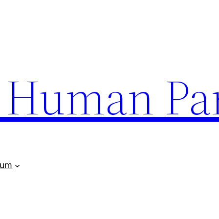
uman Par
rum