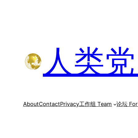
跳
至
内
容
人类党 H
About
Contact
Privacy
工作组 Team
论坛 Fo