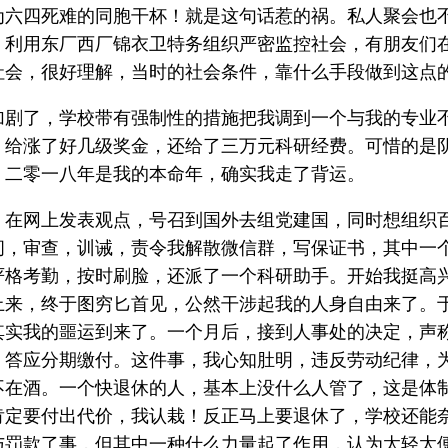
为六四死难的同胞干杯！就是这句话惹的祸。私人聚会也
，利用东厂西厂锦衣卫特务组织严密监控社会，有朋友们
社会，很好理解，当时的社会条件，靠什么手段做到这点
加剧了，学校带有强制性的措施把我调到一个与我的专业
，给涨了好几级奖金，还给了三万元科研经费。可惜的是
。二零一八年是我的本命年，确实我走了背运。
，在网上发表观点，号召到国外去组党建国，同时想组织
问，审查，训诫，责令我解散微信群，写保证书，其中一
严格考勤，按时刷脸，还派了一个科研助手。开始我挺高
上来，终于图穷匕首见，公然干涉起我的人身自由来了。
其实我的噩运到来了。一个月后，接到人事处的决定，声
，答应分期缴付。这件事，我心知肚明，违反劳动纪律，
不在酒。一个快退休的人，基本上没什么人管了，这是体
肯定要付出代价，我认栽！反正马上要退休了，学校还能
与罚款了事，但其中一种什么力量起了作用，认为太轻太