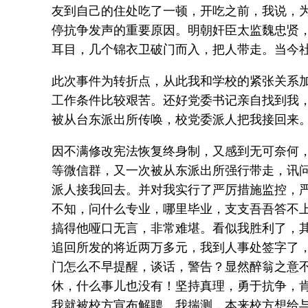
友到自己的住处吃了一顿，开吃之前，我说，
停抗争发声的重要原因。明朝奸臣太监魏忠贤
耳目，几个锦衣卫破门而入，把人带走。当今
此次事件为转折点，从此我和学校的紧张关系
工作条件比较艰苦。还好党委书记亲自找到我
被从台东派出所传唤，校党委派人把我接回来
因不满修改宪法恢复终身制，又感到无可奈何
等微信群，又一次被从东派出所强行带走，讯
派人接我回去。并对我实行了严厉措施监控，
不知，问什么专业，哪里毕业，支支吾吾答不
搞得他哑口无言，非常难堪。看似我胜利了，
追回所发的将近两万多元，我到人事处签字了
门怎么不早提醒，谈话，警告？显然醉翁之意
休，什么事儿也没有！坚持真理，勇于抗争，
我就被校方宣布解聘。我揣测，本来校方想给