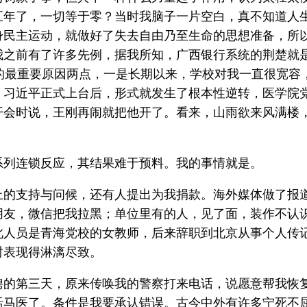
五年了，一切等于零？当时我脑子一片空白，真不知道人
身民主运动，就做好了失去自由乃至生命的思想准备，所
之前有了许多先例，据我所知，广西银行系统的荆楚就是
到的最重要原因两点，一是长期以来，学校对我一直很宽
，习近平正式上台后，形式就发生了根本性逆转，医学院
开会时说，王刚再闹就把他开了。看来，山雨欲来风满楼
系列连锁反应，其结果难于预料。我的事情就是。
上的支持与问候，还有人提出为我捐款。海外媒体做了报
朋友，微信把我拉黑；单位里有的人，见了面，装作不认
此人员是青海党校的女教师，后来辞职到北京从事个人传
时表现得淋漓尽致。
聘的第三天，原来传唤我的警察打来电话，说愿意帮我恢
活马医了。条件是我要承认错误。古今中外有许多宁死不