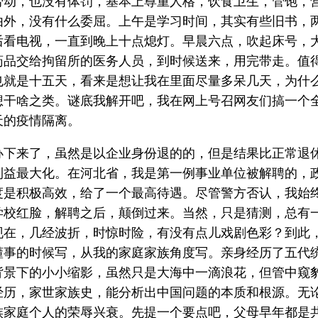
劳动，也没有体罚，基本上尊重人格，饮食卫生，管饱，
由外，没有什么委屈。上午是学习时间，其实有些旧书，
后看电视，一直到晚上十点熄灯。早晨六点，吹起床号，
药品交给拘留所的医务人员，到时候送来，用完带走。值
也就是十五天，看来是想让我在里面尽量多呆几天，为什
想干啥之类。谜底我解开吧，我在网上号召网友们搞一个
天的疫情隔离。
办下来了，虽然是以企业身份退的的，但是结果比正常退
利益最大化。在河北省，我是第一例事业单位被解聘的，
度是积极高效，给了一个最高待遇。尽管警方否认，我始
学校红脸，解聘之后，颠倒过来。当然，只是猜测，总有
现在，几经波折，时惊时险，有没有点儿戏剧色彩？到此
懂事的时候写，从我的家庭家族角度写。亲身经历了五代
背景下的小小缩影，虽然只是大海中一滴浪花，但管中窥
经历，家世家族史，能分析出中国问题的本质和根源。无
族家庭个人的荣辱兴衰。先提一个要点吧，父母早年都是