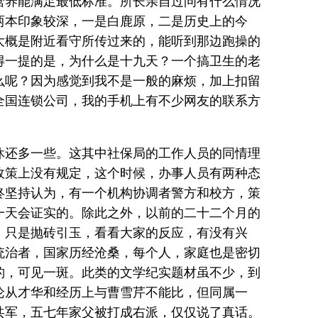
营养能满足最低标准。所长亲自过问有什么情况
两本印象较深，一是白鹿原，二是历史上的今
大概是附近看守所传过来的，能听到那边跑操的
得一提的是，为什么是十九天？一个搞卫生的老
么呢？因为感觉到我不是一般的麻烦，加上扣留
全国连锁公司，我的手机上有不少网友的联系方
休还多一些。这其中社保局的工作人员的同情理
政策上没有规定，这个时候，办事人员有两种态
终坚持认为，有一个机构协调者警方和校方，策
一天会证实的。除此之外，以前的二十二个月的
，只是抛砖引玉，看看大家的反应，有没有兴
统治者，国家历经沧桑，每个人，家庭也是密切
豹，可见一斑。此类的文学纪实题材虽不少，到
论从才华和经历上与曹雪芹不能比，但同属一
共军，五七年家父被打成右派，仅仅说了真话。