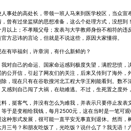
校人事处的高处长，带领一班人马来到医学校区，当众宣
情，曾有过坐监狱的思想准备，这么个处理方式，没想到
个月以上；不孝顺父母；发表与大学教师身份不相符的违
表官方忌讳的言论，但就是不说这些，原因大家懂得。
现在有毕福剑，许章润，有什么新鲜的？
，我对自己的命运、国家命运感到极度失望，满腔悲愤，
层的公开信，引起了网友们的关注，后来又传到了海外，
删除，现在只有在谷歌搜河北工程大学王刚能看到。数不
，又感到自己闯了大祸，在劫难逃。不过，生死置之度外
意料，挺客气，并没有怎么为难我，并表示只要停止发表
等于是变相给我钱，每月2500元，这在当时是一笔可
照这种形式发展，很可能一直平安无事直到退休。然而，
六月三号？和朋友吃饭了，光吃饭？说什么了？我无语！