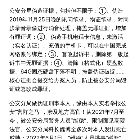
公安分局伪造证据，包括但不限于：①、伪造
2019年11月25日晚的讯问笔录、物证笔录，对同
步录音录像进行消音处理，掩盖无罪证据，增加
有罪证词；②、伪造手机电话卡信息，未激活
（实名认证）、充值的手机卡，可以在中国完成
网络账号绑定；③、篡改起诉书，删除第一版起
诉书中无罪证据；④、清除（格式化）硬盘数
据、64G固态硬盘下落不明，掩盖伪证破绽……
核心证据会提交给办案人员，防止被公安分局毁
证或篡改成罪证。
公安分局做伪证刑事本人，缘由本人实名举报公
安”害群之马”，涉及地方高官！从2021年7月至
今，被公安分局警务人员”维稳”、限制面见高院
法官。公安分局科长魏博全多次对本人发出死亡
威胁；2022年6月1日，”维稳”人员挑事”碰瓷”，