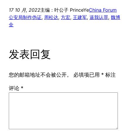
17 10 月, 2022
主编：叶公子 PrinceYe
China Forum
公安局制作伪证
, 
周松达
, 
方宏
, 
王建军
, 
逼我认罪
, 
魏博
全
发表回复
您的邮箱地址不会被公开。
必填项已用
*
标注
评论
*