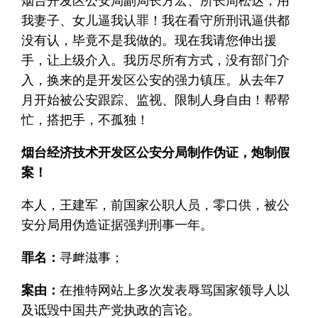
烟台开发区公安局副局长方宏、所长周松达，用
我妻子、女儿逼我认罪！我在看守所刑讯逼供都
没有认，毕竟不是我做的。现在我请您伸出援
手，让上级介入。我历尽所有方式，没有部门介
入，换来的是开发区公安的强力镇压。从去年7
月开始被公安跟踪、监视、限制人身自由！帮帮
忙，搭把手，不孤独！
烟台经济技术开发区公安分局制作伪证，炮制假
案！
本人，王建军，前国家公职人员，零口供，被公
安分局用伪造证据强判刑事一年。
罪名：
寻衅滋事；
案由：
在推特网站上多次发表辱骂国家领导人以
及诋毁中国共产党执政的言论。