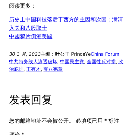
阅读更多：
历史上中国科技落后于西方的主因和次因：满清
入关和八股取士
中國鴉片倒灌美國
30 3 月, 2023
主编：叶公子 PrinceYe
China Forum
中共特务线人渗透破坏
, 
中国民主党
, 
全国性反对党
, 
政
治庇护
, 
王有才
, 
零八宪章
发表回复
您的邮箱地址不会被公开。
必填项已用
*
标注
评论
*