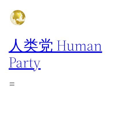
跳
至
内
容
人类党 Human
Party