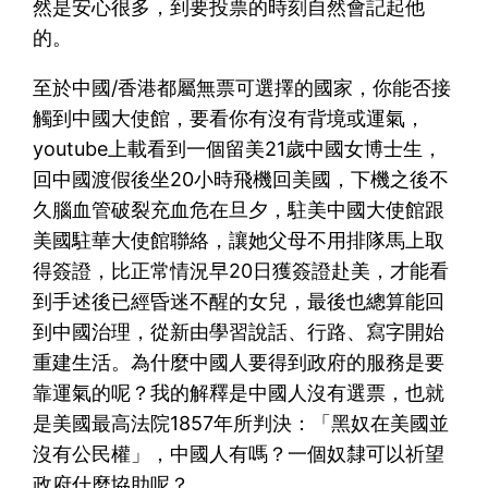
然是安心很多，到要投票的時刻自然會記起他
的。
至於中國/香港都屬無票可選擇的國家，你能否接
觸到中國大使館，要看你有沒有背境或運氣，
youtube上載看到一個留美21歲中國女博士生，
回中國渡假後坐20小時飛機回美國，下機之後不
久腦血管破裂充血危在旦夕，駐美中國大使館跟
美國駐華大使館聯絡，讓她父母不用排隊馬上取
得簽證，比正常情況早20日獲簽證赴美，才能看
到手述後已經昏迷不醒的女兒，最後也總算能回
到中國治理，從新由學習說話、行路、寫字開始
重建生活。為什麼中國人要得到政府的服務是要
靠運氣的呢？我的解釋是中國人沒有選票，也就
是美國最高法院1857年所判決：「黑奴在美國並
沒有公民權」，中國人有嗎？一個奴隸可以祈望
政府什麼協助呢？