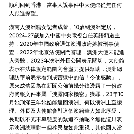
順利回到香港，當事人說事件中大使館從無任何
人跟進探望。
湖南人澳洲籍女記者成蕾，10歲到澳洲定居，
2002年27歲加入中國中央電視台任英語頻道主
持，2020年中國政府通知澳洲政府她被刑事偵
查，2022年北京法院閉門審理，澳洲大使未能進
入旁聽，2023年澳洲外長公開表示關切，大使館
表示在法律規定範圍內會盡力提供幫助，澳洲總
理訪華前表示看到成蕾獄中的信「令他感動」，
原來成蕾因為在新聞公佈前幾分鐘透露了一份政
府簡報文件事屬「洩露國家機密」獲罪，23年10
月她刑滿三年她始能返回澳洲。何以澳洲上至總
理、外長及大使館會對這個澳籍華人如此厚愛，
長期以不亢不卑態度的緊追不捨呢？無他這只表
示澳洲總理對一個移民都如此重視，其他國人當