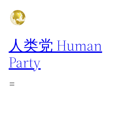
跳
至
内
容
人类党 Human
Party