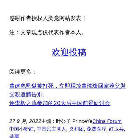
感谢作者授权人类党网站发表！
注：文章观点仅代表作者本人。
欢迎投稿
阅读更多：
董建彪監獄被打死，立即釋放董瑤瓊回家葬父與
父親遺體告別。
评李毅之流参加的20大后中国前景研讨会
27 9 月, 2022
主编：叶公子 PrinceYe
China Forum
中国小粉红
, 
中国民主党人
, 
义和团
, 
免费医疗
, 
红卫兵
, 
选票