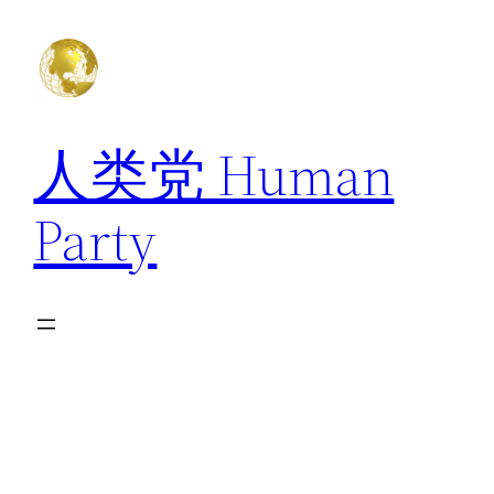
跳
至
内
容
人类党 Human
Party