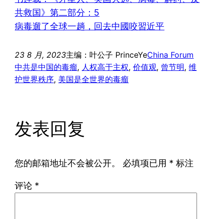
共救国》第二部分：5
病毒遛了全球一趟，回去中國咬習近平
23 8 月, 2023
主编：叶公子 PrinceYe
China Forum
中共是中国的毒瘤
, 
人权高于主权
, 
价值观
, 
曾节明
, 
维
护世界秩序
, 
美国是全世界的毒瘤
发表回复
您的邮箱地址不会被公开。
必填项已用
*
标注
评论
*