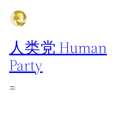
跳
至
内
容
人类党 Human
Party