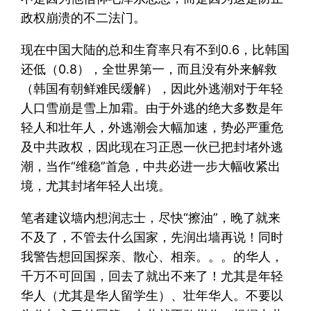
政权崩溃的不二法门。
现在中国大陆的总和生育率只有不到0.6，比韩国
还低（0.8），全世界第一，而且没有外来解救
（韩国有朝鲜难民缓解），因此外逃潮对于年轻
人口雪崩是雪上加霜。由于外逃的绝大多数是年
轻人和壮年人，外逃潮会大幅加速，势必严重危
及中共政权，因此现在习正恩一伙已把封堵外逃
潮，当作“维稳”首急，中共必进一步大幅收紧出
境，尤其封堵年轻人出境。
笔者建议墙内想润志士，尽快“擦油”，晚了就来
不及了，不管去什么国家，先润出墙再说！同时
我警告想回国探亲、散心、相亲。。。的华人，
千万不可回国，回去了就出不来了！尤其是年轻
华人（尤其是华人留学生）、壮年华人。不要以