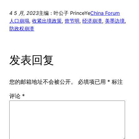
4 5 月, 2023
主编：叶公子 PrinceYe
China Forum
人口崩塌
, 
收紧出境政策
, 
曾节明
, 
经济崩溃
, 
美墨边境
, 
防政权崩溃
发表回复
您的邮箱地址不会被公开。
必填项已用
*
标注
评论
*