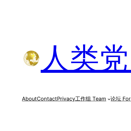
跳
至
内
容
人类党 H
About
Contact
Privacy
工作组 Team
论坛 Fo