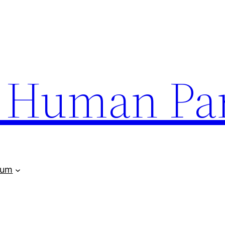
uman Par
rum