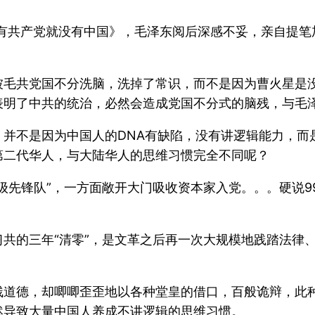
没有共产党就没有中国》，毛泽东阅后深感不妥，亲自提笔
被毛共党国不分洗脑，洗掉了常识，而不是因为曹火星是
表明了中共的统治，必然会造成党国不分式的脑残，与毛
，并不是因为中国人的DNA有缺陷，没有讲逻辑能力，而
第二代华人，与大陆华人的思维习惯完全不同呢？
先锋队”，一方面敞开大门吸收资本家入党。。。硬说996
共的三年“清零”，是文革之后再一次大规模地践踏法律
残道德，却唧唧歪歪地以各种堂皇的借口，百般诡辩，此
然导致大量中国人养成不讲逻辑的思维习惯。