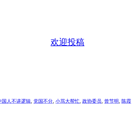
欢迎投稿
中国人不讲逻辑
, 
党国不分
, 
小骂大帮忙
, 
政协委员
, 
曾节明
, 
陈霞