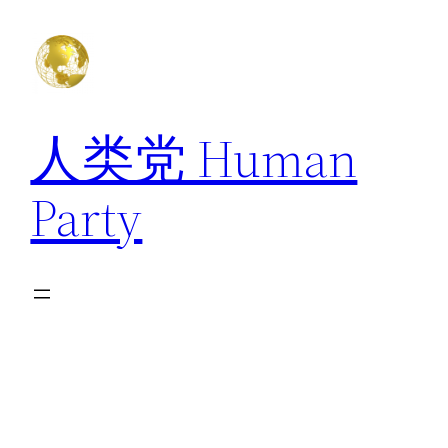
跳
至
内
容
人类党 Human
Party