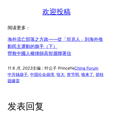
欢迎投稿
阅读更多：
海外流亡部落之方政——從「坦克人」到海外推
動民主運動的旗手（下）
營救中國人權律師高智晟聯署信
11 8 月, 2023
主编：叶公子 PrinceYe
China Forum
中共钱袋子
, 
中国社会崩溃
, 
恒大
, 
曾节明
, 
狼来了
, 
碧桂
园爆雷
发表回复