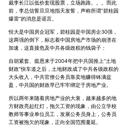
裁李长江以低价套现股票，立场跑路。。。而此
前，李总信誓旦旦地指天发誓，声称所谓“碧桂园
爆雷”的消息是谣言。
恒大是中国房企冠军，碧桂园是中国房企30强，
这两强的倒下，标志着中国房地产市场的崩溃在
加速，这直接危及中共各级政权的钱袋子：
自胡紧套、瘟恩来于2004年把中共国推上“土地
财政”快车道之后，土地财政成了中共各级政权的
大头收入，中共官僚公务员靠卖地赚得钵满盆
盈，中共国的财政早已牢牢绑定于房地产业。
所以两年来随着房地产业的大衰，越来越多的地
方财政亮起红灯，拖欠工资的现象，由公立学校
教师等事业单位员工，发展公务员身上，公务员
工资被拖欠的现象，正向全国范围蔓延。