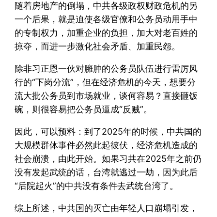
随着房地产的倒塌，中共各级政权财政危机的另
一个后果，就是迫使各级官僚和公务员动用手中
的专制权力，加重企业的负担，加大对老百姓的
掠夺，而进一步激化社会矛盾、加重民怨。
除非习正恩一伙对臃肿的公务员队伍进行雷厉风
行的“下岗分流”，但在经济危机的今天，想要分
流大批公务员到市场就业，谈何容易？直接砸饭
碗，则很容易把公务员逼成“反贼”。
因此，可以预料：到了2025年的时候，中共国的
大规模群体事件必然此起彼伏，经济危机造成的
社会崩溃，由此开始。如果习共在2025年之前仍
没有发起武统的话，台湾就逃过一劫，因为此后
“后院起火”的中共没有条件去武统台湾了。
综上所述，中共国的灭亡由年轻人口崩塌引发，