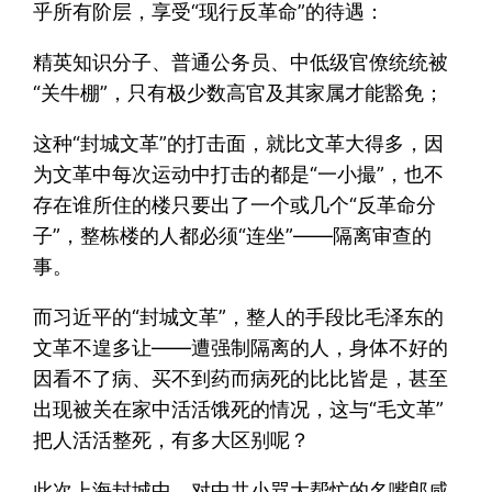
乎所有阶层，享受“现行反革命”的待遇：
精英知识分子、普通公务员、中低级官僚统统被
“关牛棚”，只有极少数高官及其家属才能豁免；
这种“封城文革”的打击面，就比文革大得多，因
为文革中每次运动中打击的都是“一小撮”，也不
存在谁所住的楼只要出了一个或几个“反革命分
子”，整栋楼的人都必须“连坐”——隔离审查的
事。
而习近平的“封城文革”，整人的手段比毛泽东的
文革不遑多让——遭强制隔离的人，身体不好的
因看不了病、买不到药而病死的比比皆是，甚至
出现被关在家中活活饿死的情况，这与“毛文革”
把人活活整死，有多大区别呢？
此次上海封城中，对中共小骂大帮忙的名嘴郎咸