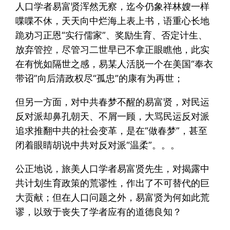
人口学者易富贤浑然无察，迄今仍象祥林嫂一样
喋喋不休，天天向中烂海上表上书，语重心长地
跪劝习正恩“实行儒家”、奖励生育、否定计生、
放弃管控，尽管习二世早已不拿正眼瞧他，此实
在有恍如隔世之感，易某人活脱一个在美国“奉衣
带诏”向后清政权尽“孤忠”的康有为再世；
但另一方面，对中共春梦不醒的易富贤，对民运
反对派却鼻孔朝天、不屑一顾，大骂民运反对派
追求推翻中共的社会变革，是在“做春梦”，甚至
闭着眼睛胡说中共对反对派“温柔”。。。
公正地说，旅美人口学者易富贤先生，对揭露中
共计划生育政策的荒谬性，作出了不可替代的巨
大贡献；但在人口问题之外，易富贤为何如此荒
谬，以致于丧失了学者应有的道德良知？