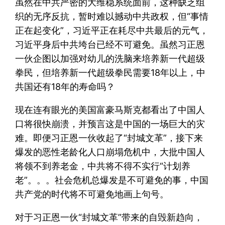
虽然在中共严密的大维稳系统面前，这种缺乏组
织的无序反抗，暂时难以撼动中共政权，但“事情
正在起变化”，习近平正在耗尽中共最后的元气，
习近平身后中共垮台已经不可避免。虽然习正恩
一伙企图以加强对幼儿的洗脑来培养新一代超级
拳民，但培养新一代超级拳民需要18年以上，中
共国还有18年的寿命吗？
现在连有眼光的美国富豪马斯克都看出了中国人
口将很快崩溃，并预言这是中国的一场巨大的灾
难。即便习正恩一伙收起了“封城文革”，接下来
爆发的恶性老龄化人口崩塌危机中，大批中国人
将领不到养老金，中共将不得不实行“计划养
老”。。。社会危机总爆发是不可避免的事，中国
共产党的时代将不可避免地画上句号。
对于习正恩一伙“封城文革”带来的自毁新趋向，