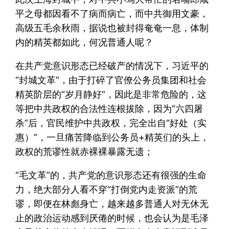
平之母都因看不了病而病亡，而中共御用文豪，
高级五毛余秋雨，据说也被封得奄奄一息，体制
内的精英都如此，何况普通人呢？
在共产党意识形态已经破产的情况下，习近平的
“封城文革”，由于打碎了官僚公务员集团和社会
精英阶层的“岁月静好”，因此是非常危险的，这
等把中共政权的合法性连根拔除，因为“六四屠
杀”后，官民维护中共政权，完全出自“好处（实
惠）”，一旦痛苦降临到公务员+精英们的头上，
政权的荒谬性就赤裸裸暴露无遗；
“毛文革”的，共产党的意识形态还有很强的生命
力，绝大部分人看不穿“打倒党内走资派”的荒
谬，即便在林彪身亡，越来越多普通人对无休无
止的政治运动感到厌倦的时候，也会认为是毛泽