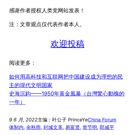
感谢作者授权人类党网站发表！
注：文章观点仅代表作者本人。
欢迎投稿
阅读更多：
如何用高科技和互联网把中国建设成为理想的民
主的现代文明国家
史海沉鈎——1950年黃金風暴（台灣驚心動魄的
一年）
9 6 月, 2022
主编：叶公子 PrinceYe
China Forum
体制内
, 
余秋雨
, 
封城文革
, 
易富贤
, 
曾节明
, 
郎咸平