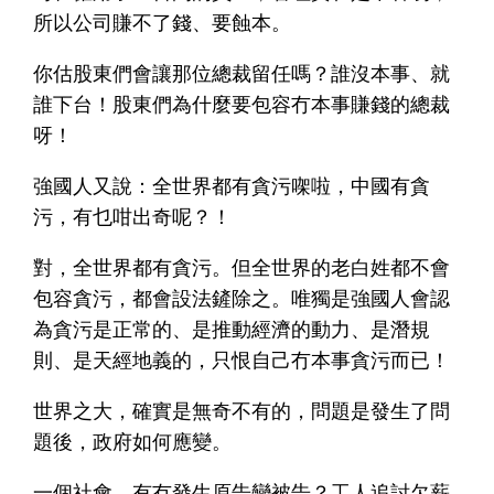
所以公司賺不了錢、要蝕本。
你估股東們會讓那位總裁留任嗎？誰沒本事、就
誰下台！股東們為什麼要包容冇本事賺錢的總裁
呀！
強國人又說：全世界都有貪污㗎啦，中國有貪
污，有乜咁出奇呢？！
對，全世界都有貪污。但全世界的老白姓都不會
包容貪污，都會設法鏟除之。唯獨是強國人會認
為貪污是正常的、是推動經濟的動力、是潛規
則、是天經地義的，只恨自己冇本事貪污而已！
世界之大，確實是無奇不有的，問題是發生了問
題後，政府如何應變。
一個社會，有冇發生原告變被告？工人追討欠薪