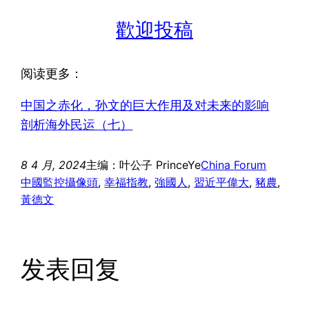
歡迎投稿
阅读更多：
中国之赤化，孙文的巨大作用及对未来的影响
剖析海外民运（七）
8 4 月, 2024
主编：叶公子 PrinceYe
China Forum
中國監控攝像頭
, 
幸福指教
, 
強國人
, 
習近平偉大
, 
豬農
, 
黃德文
发表回复