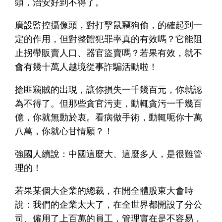
頭，治安好到不得了。
廣設監控攝像頭，對打擊鼠竊狗偷，的確起到一
定的作用，但對整體犯罪率真的有效嗎？它能阻
止拐帶販賣人口、器官盜賣嗎？若果有效，就不
會有幾十萬人越境從事詐騙活動啦！
搶匪竊賊的出現，讓你損失一千幾百元，你就認
為不得了。但那些貪官污吏，動輒貪污一千幾百
億，你就無動於衷。看病做手術，動輒呃你十萬
八萬，你就心甘情願？！
強國人續說：中國這麼大、這麼多人，是很難管
理的！
若果某個大企業的總裁，在開全體股東大會時
說：我們的企業太大了，在全世界都開設了分公
司、僱用了上百萬的員工，管理實在是不容易，