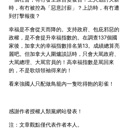
時，有冇被控為「惡意討薪」？上訪時，有冇遭
到打擊報復？
幸福是不會從天而降的。支持政府、包庇邪惡的
政權，是不會提升幸福指數的。在調查137個國
家後，加拿大的幸福指數排名第13。成績總算亮
麗吧。但加拿大人圍爐談話時，只會大駡政府、
大駡總理、大駡官員的！高幸福指數是駡回來
的，不是歌頌領袖得來的！
看來強國人只配做鳥籠內一隻吃得飽的彩雀！
感謝作者授權人類黨網站發表！
注：文章觀點僅代表作者本人。