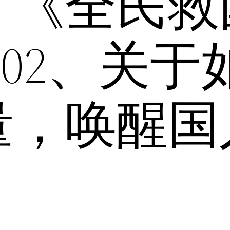
：《全民救
3-02、关
量，唤醒国