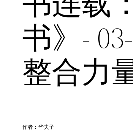
书连载
书》- 0
整合力
作者：华夫子