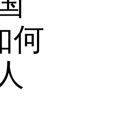
国
于如何
人