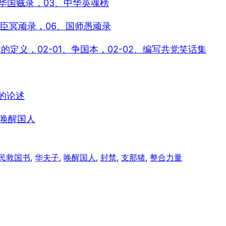
中华国贼录，03、中华英魂榜
、奸臣冥顽录，06、国师愚顽录
库的定义，02-01、争国本，02-02、编写共党笑话集
性的论述
，唤醒国人
民救国书
, 
华夫子
, 
唤醒国人
, 
封禁
, 
支那猪
, 
整合力量