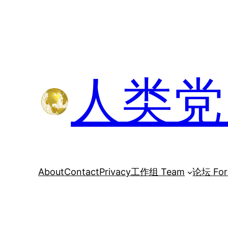
跳
至
内
容
人类党 H
About
Contact
Privacy
工作组 Team
论坛 Fo