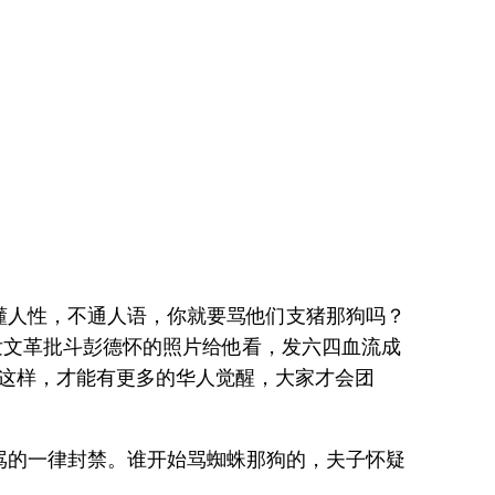
懂人性，不通人语，你就要骂他们支猪那狗吗？
发文革批斗彭德怀的照片给他看，发六四血流成
。这样，才能有更多的华人觉醒，大家才会团
骂的一律封禁。谁开始骂蜘蛛那狗的，夫子怀疑