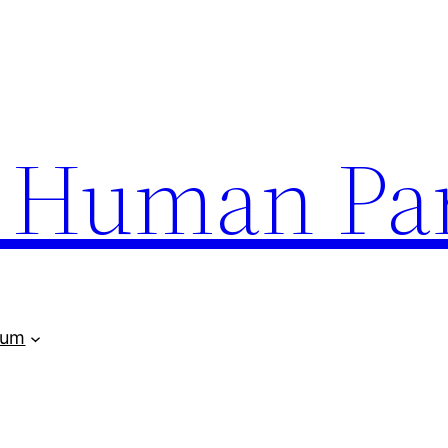
uman Par
rum