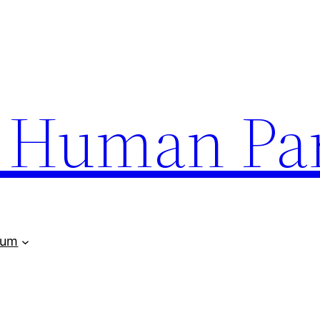
uman Par
rum