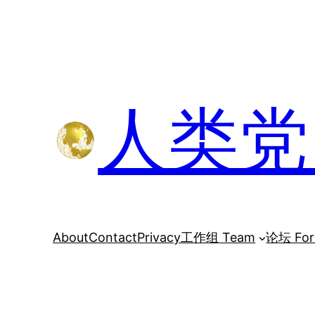
跳
至
内
容
人类党 H
About
Contact
Privacy
工作组 Team
论坛 Fo