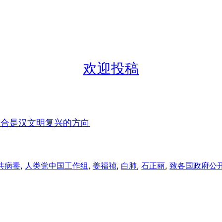
欢迎投稿
整合是汉文明复兴的方向
共病毒
, 
人类党中国工作组
, 
姜福祯
, 
白肺
, 
石正丽
, 
致各国政府公