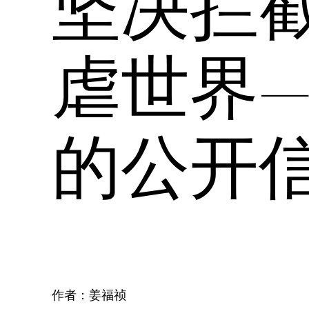
坚决拦
虐世界
的公开
作者：姜福祯