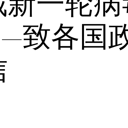
截新一轮病
——致各国
信