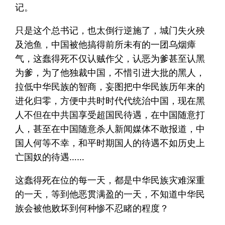
记。
只是这个总书记，也太倒行逆施了，城门失火殃
及池鱼，中国被他搞得前所未有的一团乌烟瘴
气，这蠢得死不仅认贼作父，认恶为爹甚至认黑
为爹，为了他独裁中国，不惜引进大批的黑人，
拉低中华民族的智商，妄图把中华民族历年来的
进化归零，方便中共时时代代统治中国，现在黑
人不但在中共国享受超国民待遇，在中国随意打
人，甚至在中国随意杀人新闻媒体不敢报道，中
国人何等不幸，和平时期国人的待遇不如历史上
亡国奴的待遇……
这蠢得死在位的每一天，都是中华民族灾难深重
的一天，等到他恶贯满盈的一天，不知道中华民
族会被他败坏到何种惨不忍睹的程度？