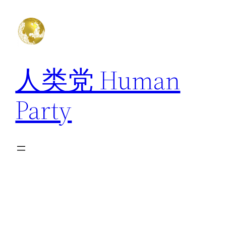
跳
至
内
容
人类党 Human
Party