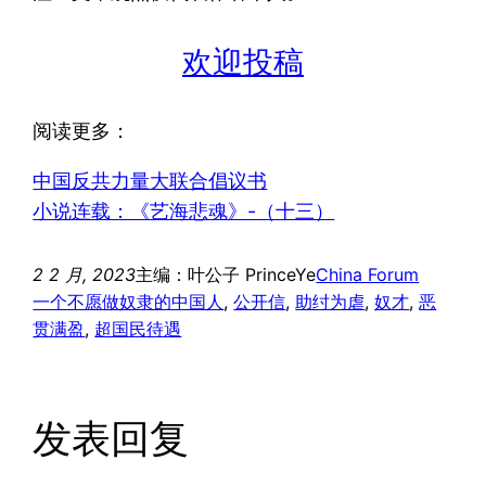
欢迎投稿
阅读更多：
中国反共力量大联合倡议书
小说连载：《艺海悲魂》-（十三）
2 2 月, 2023
主编：叶公子 PrinceYe
China Forum
一个不愿做奴隶的中国人
, 
公开信
, 
助纣为虐
, 
奴才
, 
恶
贯满盈
, 
超国民待遇
发表回复