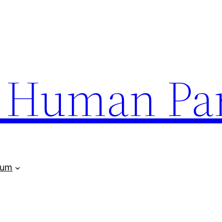
uman Par
rum