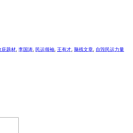
政庇题材
, 
李国涛
, 
民运领袖
, 
王有才
, 
脑残文章
, 
自毁民运力量