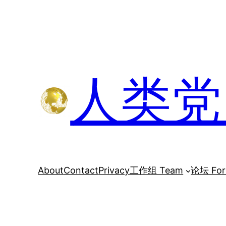
跳
至
内
容
人类党 H
About
Contact
Privacy
工作组 Team
论坛 Fo