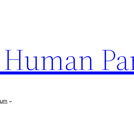
uman Par
rum