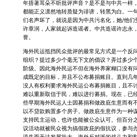
年捂著耳朵不听批评声音？是不是与中共一样
都能正义凛然地转质疑为诽谤，转黑为白。一句
们名声坏了，就说是因为中共污名化，她/他
许章润，人家就起诉造谣者。中共造谣许志永
誉。
海外民运抵挡民众批评的最常见方式是一个反问
组织？提过多少个毫无下文的倡议？弄过多少
阶级。因此海外民运不但在海外养家糊口没有问
成既定的目标，并且不公布募捐账目。直到几年
没人有权利要求海外民运公布募捐账目，且不
难以重新取信于民，难以进行募捐。现在，已经
些早期海外民运人士因募捐和做政庇生意而有
以不贷款购置多个房子。做政庇生意作为一种谋
支持民主运动，也许也能被公众认可。但百分
议活动就被民众视为搞假政庇的假抗议，参与办
流失而无法发展壮大，海外反对派的战斗力和