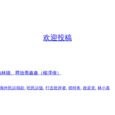
欢迎投稿
柏林牆、釋放喬鑫鑫（楊澤偉）
海外民运捐款
, 
吃民运饭
, 
打击批评者
, 
抓特务
, 
政庇党
, 
林小真