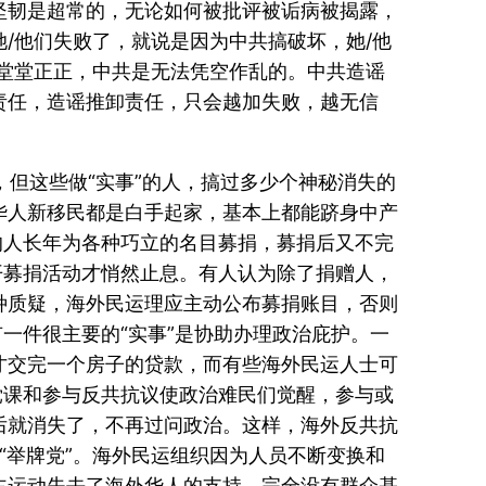
坚韧是超常的，无论如何被批评被诟病被揭露，
/他们失败了，就说是因为中共搞破坏，她/他
堂堂正正，中共是无法凭空作乱的。中共造谣
责任，造谣推卸责任，只会越加失败，越无信
，但这些做“实事”的人，搞过多少个神秘消失的
华人新移民都是白手起家，基本上都能跻身中产
的人长年为各种巧立的名目募捐，募捐后又不完
开募捐活动才悄然止息。有人认为除了捐赠人，
种质疑，海外民运理应主动公布募捐账目，否则
一件很主要的“实事”是协助办理政治庇护。一
才交完一个房子的贷款，而有些海外民运人士可
党课和参与反共抗议使政治难民们觉醒，参与或
后就消失了，不再过问政治。这样，海外反共抗
“举牌党”。海外民运组织因为人员不断变换和
主运动失去了海外华人的支持，完全没有群众基