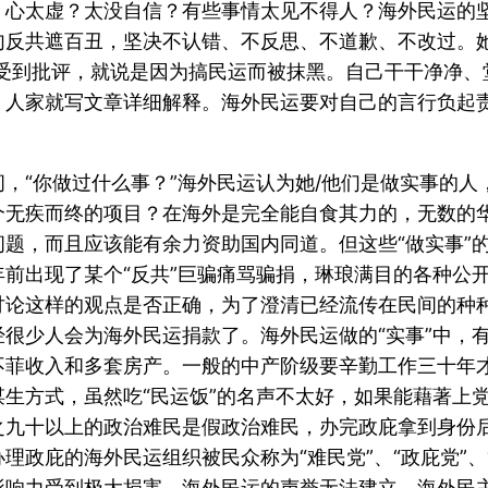
，心太虚？太没自信？有些事情太见不得人？海外民运的
反共遮百丑，坚决不认错、不反思、不道歉、不改过。她
们受到批评，就说是因为搞民运而被抹黑。自己干干净净、
，人家就写文章详细解释。海外民运要对自己的言行负起
，“你做过什么事？”海外民运认为她/他们是做实事的人
个无疾而终的项目？在海外是完全能自食其力的，无数的
题，而且应该能有余力资助国内同道。但这些“做实事”
前出现了某个“反共”巨骗痛骂骗捐，琳琅满目的各种公
讨论这样的观点是否正确，为了澄清已经流传在民间的种
很少人会为海外民运捐款了。海外民运做的“实事”中，有
不菲收入和多套房产。一般的中产阶级要辛勤工作三十年
生方式，虽然吃“民运饭”的名声不太好，如果能藉著上
之九十以上的政治难民是假政治难民，办完政庇拿到身份
理政庇的海外民运组织被民众称为“难民党”、“政庇党”、
影响力受到极大损害，海外民运的声誉无法建立，海外民