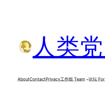
跳
至
内
容
人类党 H
About
Contact
Privacy
工作组 Team
论坛 Fo