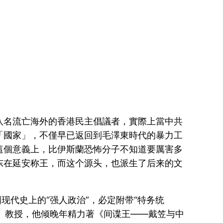
八名流亡海外的香港民主倡議者，實際上當中共
「國家」，不僅早已返回到毛澤東時代的暴力工
這個意義上，比伊斯蘭恐怖分子不知道要厲害多
东在延安称王，而这个源头，也派生了后来的文
现代史上的“强人政治”，必定附带“特务统
man）教授，他倾晚年精力著《间谍王——戴笠与中