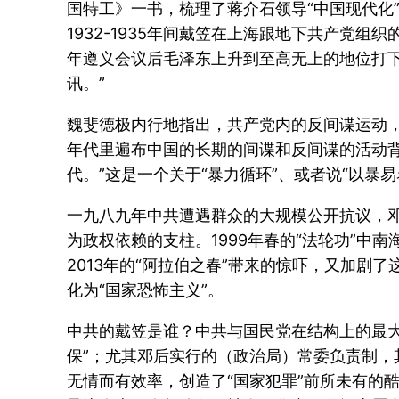
国特工》一书，梳理了蒋介石领导“中国现代化”
1932-1935年间戴笠在上海跟地下共产党
年遵义会议后毛泽东上升到至高无上的地位打
讯。”
魏斐德极内行地指出，共产党内的反间谍运动，如
年代里遍布中国的长期的间谍和反间谍的活动背景，
代。”这是一个关于“暴力循环”、或者说“以暴
一九八九年中共遭遇群众的大规模公开抗议，邓
为政权依赖的支柱。1999年春的“法轮功”中
2013年的“阿拉伯之春”带来的惊吓，又加剧
化为“国家恐怖主义”。
中共的戴笠是谁？中共与国民党在结构上的最大
保”；尤其邓后实行的（政治局）常委负责制，
无情而有效率，创造了“国家犯罪”前所未有的