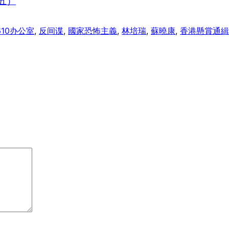
五）
610办公室
, 
反间谍
, 
國家恐怖主義
, 
林培瑞
, 
蘇曉康
, 
香港懸賞通