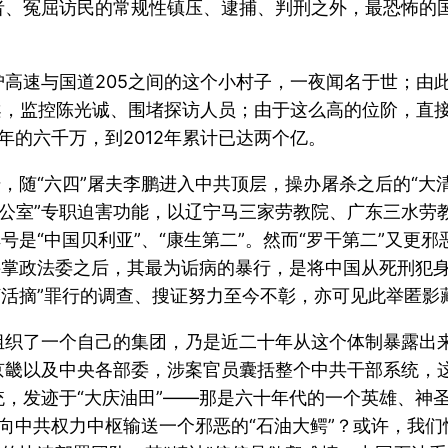
者、冤屈访民的常规性镇压、逮捕、判刑之外，最恐怖的
高速与国道205之间的这个小村子，一夜闻名于世；由
案，监控陈光诚、围堵探访人员；由于这么高的位阶，直
1年的六千万，到2012年累计已达两个亿。
干，随“六四”屠夫李鹏进入中共顶层，操办屠杀之后的“大
10办公室”专职迫害功能，以辽宁马三家劳教院、广东三水
号是“中国贝利亚”、“康生第二”。然而“罗干第二”又
接掌政法委之后，其最为诟病的暴行，是将中国从死刑犯
“活摘”罪行的调查、搜证努力至今不彰，亦可见此举匿影
组织了一个自己的集团，乃是近二十年从这个体制暴露出
畿以及中央各部委，涉案官员囊括整个中共干部系统，这
，发迹于“大庆油田”——那是六十年代的一个英雄、神圣
以向中共权力中枢输送一个邪恶的“石油大鳄”？或许，我们