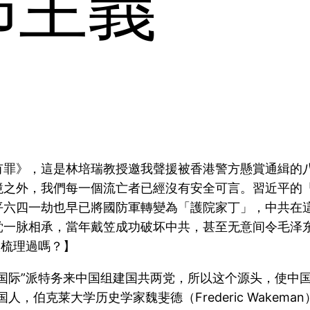
怖主義
有罪》，這是林培瑞教授邀我聲援被香港警方懸賞通緝的
境之外，我們每一個流亡者已經沒有安全可言。習近平的
平六四一劫也早已將國防軍轉變為「護院家丁」，中共在
党一脉相承，當年戴笠成功破坏中共，甚至无意间令毛泽
人梳理過嗎？】
国际”派特务来中国组建国共两党，所以这个源头，使中国
，伯克莱大学历史学家魏斐德（Frederic Wake