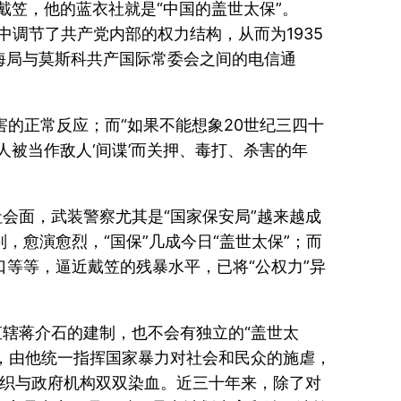
戴笠，他的蓝衣社就是“中国的盖世太保”。
意中调节了共产党内部的权力结构，从而为1935
海局与莫斯科共产国际常委会之间的电信通
害的正常反应；而“如果不能想象20世纪三四十
数人被当作敌人‘间谍’而关押、毒打、杀害的年
会面，武装警察尤其是“国家保安局”越来越成
，愈演愈烈，“国保”几成今日“盖世太保”；而
口等等，逼近戴笠的残暴水平，已将“公权力”异
直辖蒋介石的建制，也不会有独立的“盖世太
委，由他统一指挥国家暴力对社会和民众的施虐，
组织与政府机构双双染血。近三十年来，除了对