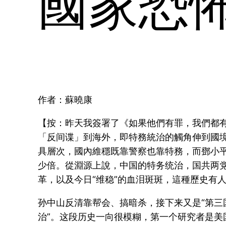
國家恐
作者：蘇曉康
【按：昨天我簽署了《如果他們有罪，我們都
「反间谍」到海外，即特務統治的觸角伸到國
具層次，國內維穩既靠警察也靠特務，而鄧小
少倍。從淵源上說，中国的特务统治，国共两
革，以及今日“维稳”的血泪斑斑，這種歷史有
孙中山反清靠帮会、搞暗杀，接下来又是“第三
治”。这段历史一向很模糊，第一个研究者是美国人