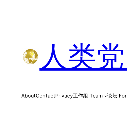
跳
至
内
容
人类党 H
About
Contact
Privacy
工作组 Team
论坛 Fo