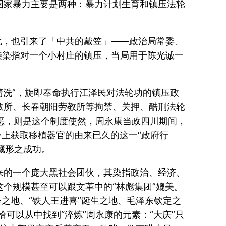
国家暴力主要是两种：暴力计划生育和镇压法轮
此，也引来了「中共的戴笠」——政治局常委、
接染指对一个小村庄的镇压，当局用于陈光诚一
清洗”，旋即奉命执行江泽民对法轮功的镇压政
劳教所、长春朝阳劳教所等拘禁、关押、酷刑法轮
更邪恶，则是这个制度使然，周永康当政四川期间，
身上获取移植器官的由来已久的这一“政府行
藏形之成功。
来的一个庞大黑社会团伙，其染指政治、经济、
个规模甚至可以跟文革中的“林彪集团”媲美。
之地、“铁人王进喜”诞生之地、毛泽东钦定之
恰可以从中找到“淬炼”周永康的元素：“大庆”只