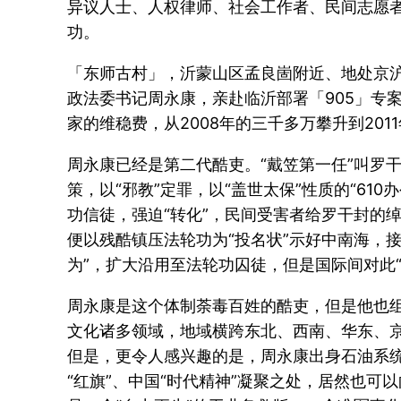
异议人士、人权律师、社会工作者、民间志愿
功。
「东师古村」，沂蒙山区孟良崮附近、地处京沪
政法委书记周永康，亲赴临沂部署「905」专
家的维稳费，从2008年的三千多万攀升到201
周永康已经是第二代酷吏。“戴笠第一任”叫罗
策，以“邪教”定罪，以“盖世太保”性质的“6
功信徒，强迫“转化”，民间受害者给罗干封的绰
便以残酷镇压法轮功为“投名状”示好中南海，
为”，扩大沿用至法轮功囚徒，但是国际间对此
周永康是这个体制荼毒百姓的酷吏，但是他也
文化诸多领域，地域横跨东北、西南、华东、京
但是，更令人感兴趣的是，周永康出身石油系统
“红旗”、中国“时代精神”凝聚之处，居然也可