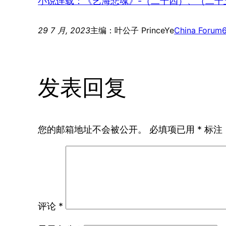
小说连载：《艺海悲魂》-（二十四）、（二十
29 7 月, 2023
主编：叶公子 PrinceYe
China Forum
发表回复
您的邮箱地址不会被公开。
必填项已用
*
标注
评论
*