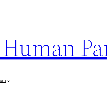
uman Par
rum