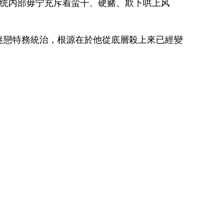
系统内部毋宁充斥着蛮干、硬赌、欺下哄上风
迷戀特務統治，根源在於他從底層殺上來已經變