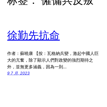
标签：
僱傭兵反叛
徐勤先抗命
作者：蘇曉康 【按：瓦格納兵變，激起中國人巨
大的亢奮，除了顯示人們對政變的強烈期待之
外，並無更多涵義，因為一則…
9 7 月, 2023