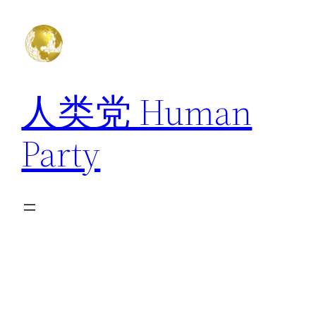
跳
至
内
容
人类党 Human
Party