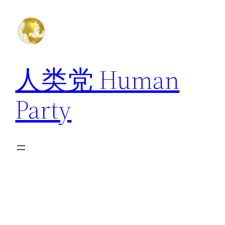
跳
至
内
容
人类党 Human
Party