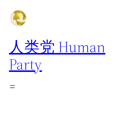
跳
至
内
容
人类党 Human
Party