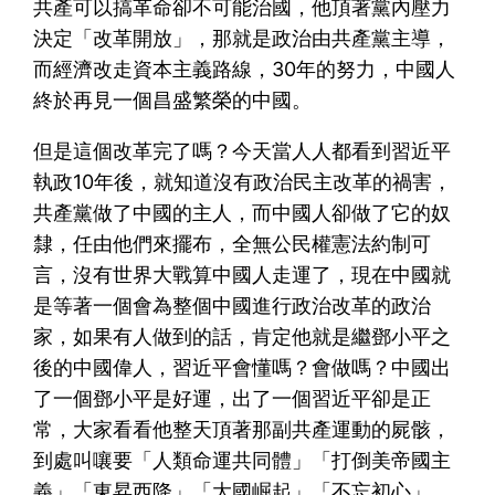
共產可以搞革命卻不可能治國，他頂著黨內壓力
決定「改革開放」，那就是政治由共產黨主導，
而經濟改走資本主義路線，30年的努力，中國人
終於再見一個昌盛繁榮的中國。
但是這個改革完了嗎？今天當人人都看到習近平
執政10年後，就知道沒有政治民主改革的禍害，
共產黨做了中國的主人，而中國人卻做了它的奴
隸，任由他們來擺布，全無公民權憲法約制可
言，沒有世界大戰算中國人走運了，現在中國就
是等著一個會為整個中國進行政治改革的政治
家，如果有人做到的話，肯定他就是繼鄧小平之
後的中國偉人，習近平會懂嗎？會做嗎？中國出
了一個鄧小平是好運，出了一個習近平卻是正
常，大家看看他整天頂著那副共產運動的屍骸，
到處叫嚷要「人類命運共同體」「打倒美帝國主
義」「東昇西降」「大國崛起」「不忘初心」，