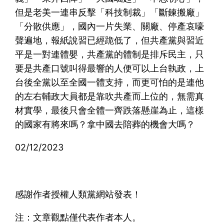
但是老美一連串反擊「科技制裁」「斷鍊搬廠」
「分散供應」，國內一片失業、關廠、停產哀嚎
聲遍地，報紙說習已經跪低了，但共產黨與習近
平是一對連體嬰，共產黨的體制是排斥民主，只
要是共產口號叫得最響的人便可以上台執政，上
台後全黨以至全國一體支持，而更可怕的是連他
的左右輔政大員都是靠吹共產而上位的，無需真
材實學，最後只會全體一齊跌落懸崖為止，這樣
的國家有將來嗎？拿中國去陪葬的機會大嗎？
02/12/2023
感謝作者授權人類黨網站發表！
注：文章觀點僅代表作者本人。