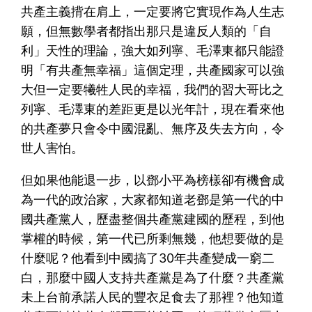
共產主義揹在肩上，一定要將它實現作為人生志
願，但無數學者都指出那只是違反人類的「自
利」天性的理論，強大如列寧、毛澤東都只能證
明「有共產無幸福」這個定理，共產國家可以強
大但一定要犧牲人民的幸福，我們的習大哥比之
列寧、毛澤東的差距更是以光年計，現在看來他
的共產夢只會令中國混亂、無序及失去方向，令
世人害怕。
但如果他能退一步，以鄧小平為榜樣卻有機會成
為一代的政治家，大家都知道老鄧是第一代的中
國共產黨人，歷盡整個共產黨建國的歷程，到他
掌權的時候，第一代已所剩無幾，他想要做的是
什麼呢？他看到中國搞了30年共產變成一窮二
白，那麼中國人支持共產黨是為了什麼？共產黨
未上台前承諾人民的豐衣足食去了那裡？他知道