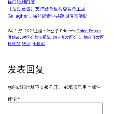
從白紙到白髮
【活動通告】支持國會反共委員會主席
Gallagher，強烈谴责中共跨国侵害活動。
24 2 月, 2023
主编：叶公子 PrinceYe
China Forum
做伪证
, 
对抗公检法系统
, 
烟台开发区公安
, 
烟台开发区
检察院
, 
物证
, 
王建军
发表回复
您的邮箱地址不会被公开。
必填项已用
*
标注
评论
*