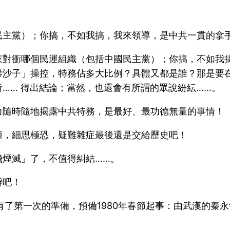
民主黨）；你搞，不如我搞，我來領導，是中共一貫的拿
來對衝哪個民運組織（包括中國民主黨）；你搞，不如我
摻沙子」操控，特務佔多大比例？具體又都是誰？那是要
…… 得出結論；當然，也還會有所謂的眾說紛紜……。
力隨時隨地揭露中共特務，是最好、最功德無量的事情！
種，細思極恐，疑難雜症最後還是交給歷史吧！
飛煙滅」了，不值得糾結……。
辯吧！
就有了第一次的準備，預備1980年春節起事：由武漢的秦