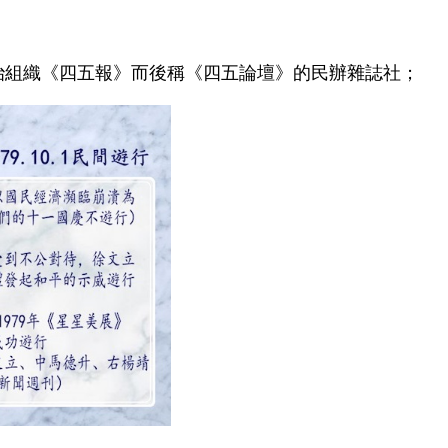
」政治組織《四五報》而後稱《四五論壇》的民辦雜誌社；