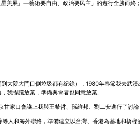
星星美展』—藝術要自由、政治要民主」的遊行全勝而終
到大院大門口倒垃圾都有紀錄），1980年春節我去武
熟，我提議放棄，準備與會者也同意放棄。
日在北京甘家口會議上我與王希哲、孫維邦、劉二安進行了討論
鄭XX等等人和海外聯絡，準備建立以台灣、香港為基地和