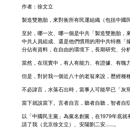
作者：徐文立
製造雙胞胎，來對衝所有民運組織（包括中國
至於，哪一次、哪一個是中共「製造雙胞胎，
中共人員組成、還是他們慣用的用中共特務「
分佔有資料，在自由的環境下，長期研究、分析
當然，在現實中，有人有能力、有證據、有魄
但是，對於我一個近八十的老翁來說，歷經種
不必諱言，水落石出時，當事人可能早已「灰
當下就說當下。言者自言，聽者自聽，智者自
以「中國民主黨」為黨名創黨，在1979年底
請了我（北京徐文立）、安陽劉二安……。