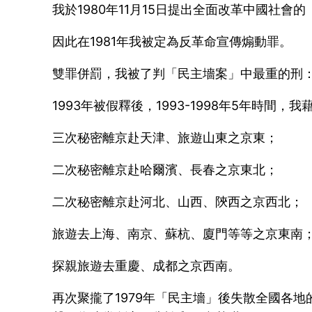
我於1980年11月15日提出全面改革中國社會
因此在1981年我被定為反革命宣傳煽動罪。
雙罪併罰，我被了判「民主墻案」中最重的刑：
1993年被假釋後，1993-1998年5年時間
三次秘密離京赴天津、旅遊山東之京東；
二次秘密離京赴哈爾濱、長春之京東北；
二次秘密離京赴河北、山西、陝西之京西北；
旅遊去上海、南京、蘇杭、廈門等等之京東南
探親旅遊去重慶、成都之京西南。
再次聚攏了1979年「民主墻」後失散全國各