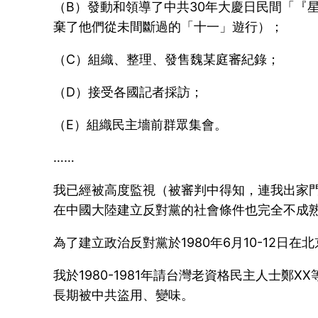
（B）發動和領導了中共30年大慶日民間「『
棄了他們從未間斷過的「十一」遊行）；
（C）組織、整理、發售魏某庭審紀錄；
（D）接受各國記者採訪；
（E）組織民主墻前群眾集會。
……
我已經被高度監視（被審判中得知，連我出家門
在中國大陸建立反對黨的社會條件也完全不成
為了建立政治反對黨於1980年6月10-12
我於1980-1981年請台灣老資格民主人士
長期被中共盜用、變味。