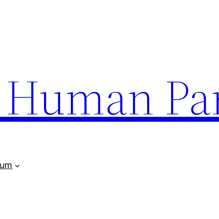
uman Par
rum