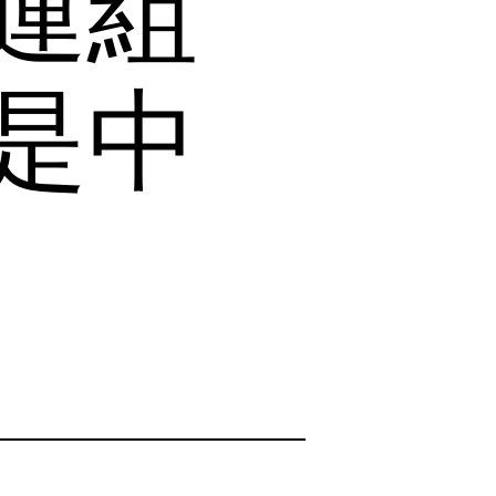
運組
是中