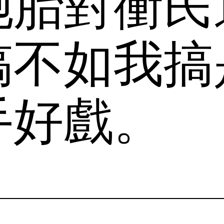
胞胎對衝民
搞不如我搞
手好戲。