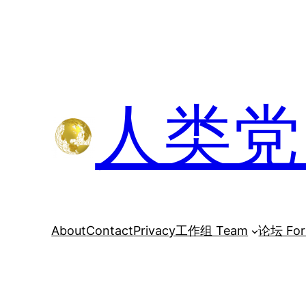
跳
至
内
容
人类党 H
About
Contact
Privacy
工作组 Team
论坛 Fo