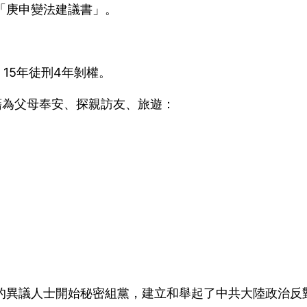
的「庚申變法建議書」。
15年徒刑4年剝權。
，我藉為父母奉安、探親訪友、旅遊：
；
地的異議人士開始秘密組黨，建立和舉起了中共大陸政治