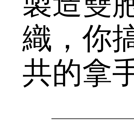
製造雙
織，你
共的拿