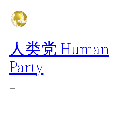
跳
至
内
容
人类党 Human
Party