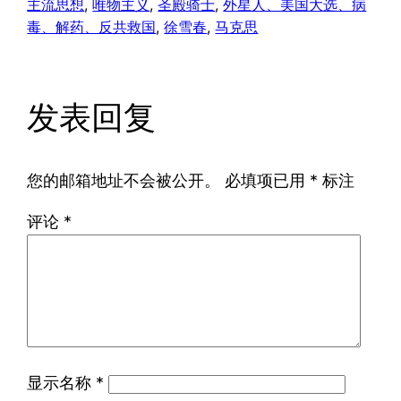
主流思想
, 
唯物主义
, 
圣殿骑士
, 
外星人、美国大选、病
毒、解药、反共救国
, 
徐雪春
, 
马克思
发表回复
您的邮箱地址不会被公开。
必填项已用
*
标注
评论
*
显示名称
*