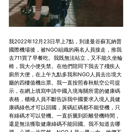
我2022年12月23日早上7點，到達曼谷蘇瓦納普
國際機場後，被NGO組織的兩名人員接走，推我
去711買了早餐吃。我既無法站立，又不能久坐輪
椅，我大小便失禁。在他們陪同下我去了殘疾人
廁所大便，在上午九點多我和NGO人員去出境大
廳的四樓值機出票。我一直按照春秋航空公司提
示，在網上填寫申請中國入境海關所需的健康碼
表格，櫃檯人員不斷告訴我中國要求入境人員健
康碼綠色才可以回國，黃碼紅碼都不能登機，只
有綠碼才可以登機。一直折騰到距離登機時間，
還是無法獲取健康綠碼不能回國。我不知道去哪