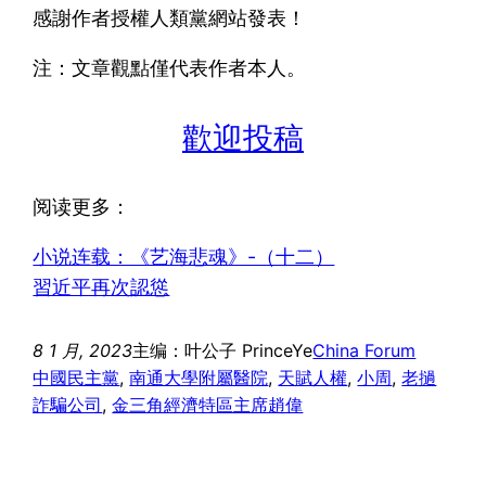
感謝作者授權人類黨網站發表！
注：文章觀點僅代表作者本人。
歡迎投稿
阅读更多：
小说连载：《艺海悲魂》-（十二）
習近平再次認慫
8 1 月, 2023
主编：叶公子 PrinceYe
China Forum
中國民主黨
, 
南通大學附屬醫院
, 
天賦人權
, 
小周
, 
老撾
詐騙公司
, 
金三角經濟特區主席趙偉