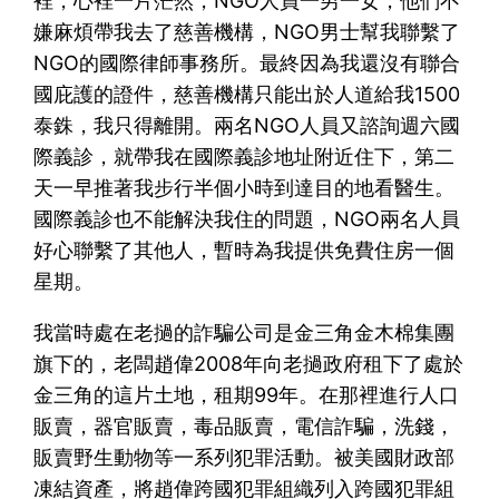
裡，心裡一片茫然，NGO人員一男一女，他們不
嫌麻煩帶我去了慈善機構，NGO男士幫我聯繫了
NGO的國際律師事務所。最終因為我還沒有聯合
國庇護的證件，慈善機構只能出於人道給我1500
泰銖，我只得離開。兩名NGO人員又諮詢週六國
際義診，就帶我在國際義診地址附近住下，第二
天一早推著我步行半個小時到達目的地看醫生。
國際義診也不能解決我住的問題，NGO兩名人員
好心聯繫了其他人，暫時為我提供免費住房一個
星期。
我當時處在老撾的詐騙公司是金三角金木棉集團
旗下的，老闆趙偉2008年向老撾政府租下了處於
金三角的這片土地，租期99年。在那裡進行人口
販賣，器官販賣，毒品販賣，電信詐騙，洗錢，
販賣野生動物等一系列犯罪活動。被美國財政部
凍結資產，將趙偉跨國犯罪組織列入跨國犯罪組