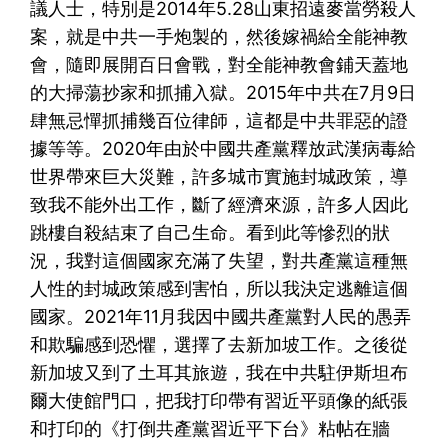
議人士，特別是2014年5.28山東招遠麥當勞殺人
案，就是中共一手炮製的，然後嫁禍給全能神教
會，隨即展開百日會戰，對全能神教會鋪天蓋地
的大掃蕩抄家和抓捕入獄。2015年中共在7月9日
肆無忌憚抓捕幾百位律師，這都是中共罪惡的證
據等等。2020年由於中國共產黨釋放武漢病毒給
世界帶來巨大災難，許多城市實施封城政策，導
致我不能外出工作，斷了經濟來源，許多人因此
跳樓自殺結束了自己生命。看到此等慘烈的狀
況，我對這個國家充滿了失望，對共產黨這種無
人性的封城政策感到害怕，所以我決定逃離這個
國家。2021年11月我因中國共產黨對人民的愚弄
和欺騙感到恐懼，選擇了去新加坡工作。之後從
新加坡又到了土耳其旅遊，我在中共駐伊斯坦布
爾大使館門口，把我打印帶有習近平頭像的紙張
和打印的《打倒共產黨習近平下台》粘帖在牆