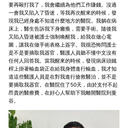
要再毆打我了，我會繼續為他們工作賺錢。沒過
一會我又陷入了昏迷，等我再次醒來的時候，發
現我已經身處不知道什麼地方的醫院。我躺在病
床上，醫生告訴我下身癱瘓，需要手術。隨後我
又陷入昏迷被護士強制喚醒我，給我在做心電
圖，讓我在做手術表格上簽字。我很恐怖問護士
是不是要摘取我器官，醫護人員聽不懂中文沒有
任何人回答我。當我醒來的時候，發現病床頭鐵
桿上掛著輸血袋正在給我身體進行輸血，我才知
道這些醫護人員是在對我進行搶救醫治，並不是
要摘取我器官。在醫院住了50天，由於支付不起
昂貴的醫療費，在好心人幫助下我離開醫院到曼
谷。