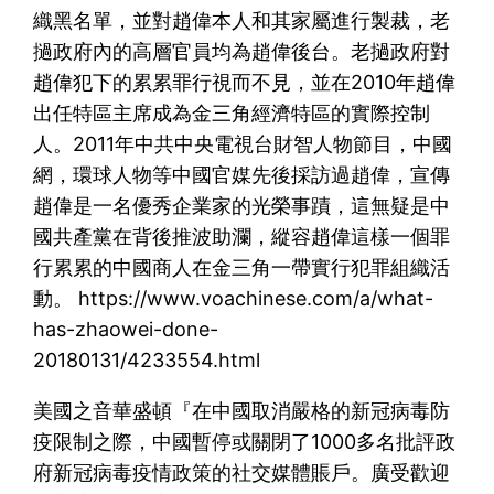
織黑名單，並對趙偉本人和其家屬進行製裁，老
撾政府內的高層官員均為趙偉後台。老撾政府對
趙偉犯下的累累罪行視而不見，並在2010年趙偉
出任特區主席成為金三角經濟特區的實際控制
人。2011年中共中央電視台財智人物節目，中國
網，環球人物等中國官媒先後採訪過趙偉，宣傳
趙偉是一名優秀企業家的光榮事蹟，這無疑是中
國共產黨在背後推波助瀾，縱容趙偉這樣一個罪
行累累的中國商人在金三角一帶實行犯罪組織活
動。 https://www.voachinese.com/a/what-
has-zhaowei-done-
20180131/4233554.html
美國之音華盛頓『在中國取消嚴格的新冠病毒防
疫限制之際，中國暫停或關閉了1000多名批評政
府新冠病毒疫情政策的社交媒體賬戶。廣受歡迎