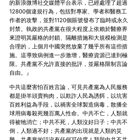
的新浪微博社交媒體平台表示，已經處理了超過
12800個違規行為，包括對專家、學者和醫務工
作者的攻擊，並對1120個賬號發布了臨時或永久
封禁。執政的共產黨在很大程度上依賴於醫療界
來證明其嚴格的封鎖、隔離措施和大規模檢測是
合理的，上個月中國突然放棄了幾乎所有這些措
施。這導致病例進一步激增，醫療資源已達到極
限。共產黨不允許直接的批評，並嚴格限制言論
自由。』
中共這麼害怕百姓言論，可見共產黨為人民服務
都是掛羊頭賣狗肉，以欺詐人民為誘餌，以坑害
百姓利益為手段，以禍害全球製造病毒，散播全
球用病毒殺死幾百萬人性命。中共不亡，人類就
得被牠消亡；中共不死，人類沒好日子；中共不
倒，人類過不好；共產黨的出現就是人類的災
難，共產黨的話沒有任何可信度！我與中共不共