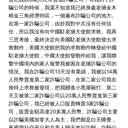
騙公司的時候，我還不知道我已經身處老撾金木
棉金三角經濟特區，一個遍布詐騙公司的地方。
在第一家詐騙公司，由於我對中共沒有任何信
任，所以我沒有向中國駐老撾大使館求救。我再
三思考後，最終決定向美國駐老撾大使館發出求
救郵件，美國大使館把我的求救郵件轉發給中國
駐老撾大使館，中國大使館發郵件給我，讓我聯
繫中國境內的家人報警我被困在老撾詐騙公司的
情況。我在詐騙公司13天沒有業績，我被以14萬
人民幣賣進第二家詐騙公司，在第二家公司我在
推特上求救被發現，把我關進小黑屋毆打。第二
天又被第二家詐騙公司以20萬人民幣賣進第三家
詐騙公司，我已經被人口販賣轉賣3家詐騙公
司，販賣金額高達20多萬人民幣。詐騙公司主要
以詐騙美國加拿大人為主，我們都是白天睡覺，
夜裡用社交平台和北美人聊天進行詐騙。詐騙公