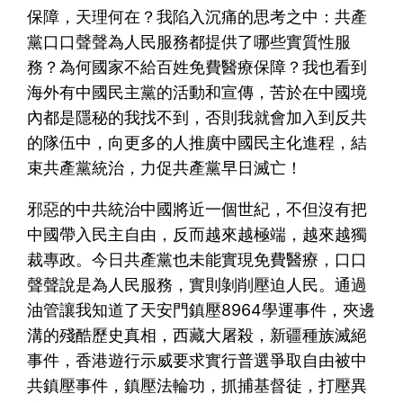
保障，天理何在？我陷入沉痛的思考之中：共產
黨口口聲聲為人民服務都提供了哪些實質性服
務？為何國家不給百姓免費醫療保障？我也看到
海外有中國民主黨的活動和宣傳，苦於在中國境
內都是隱秘的我找不到，否則我就會加入到反共
的隊伍中，向更多的人推廣中國民主化進程，結
束共產黨統治，力促共產黨早日滅亡！
邪惡的中共統治中國將近一個世紀，不但沒有把
中國帶入民主自由，反而越來越極端，越來越獨
裁專政。今日共產黨也未能實現免費醫療，口口
聲聲說是為人民服務，實則剝削壓迫人民。通過
油管讓我知道了天安門鎮壓8964學運事件，夾邊
溝的殘酷歷史真相，西藏大屠殺，新疆種族滅絕
事件，香港遊行示威要求實行普選爭取自由被中
共鎮壓事件，鎮壓法輪功，抓捕基督徒，打壓異