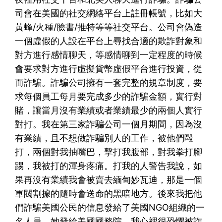
司會在美國的社交網絡平台上註冊帳號，比如大
黃蜂/火種/臉書/推特等等社交平台。公司會偽造
一個虛假的人設在平台上尋找合適的欺詐對象和
對方進行感情聊天，等感情聊到一定程度的時候
會要求對方進行虛擬貨幣虛假平台進行投資，從
而詐騙。詐騙公司擁有一套完整的規章制度，要
求每個員工每月要完成多少的詐騙金額，實行對
賭，讓當月沒有業績或者業績最少的兩個人實行
對打。我在第三家詐騙公司一個月期間，因為沒
有業績，且不想做詐騙別人的工作，被他們毆
打，兩個對我抽嘴巴，擊打我腹部，對我拳打腳
踢，我被打的渾身疼痛。打我的人警告我說，如
果再沒有業績我會被賣去緬甸妙瓦迪，那是一個
軍閥割據的隨時會送命的黑暗地方。後來我把他
們詐騙美國公民的信息發給了美國NGO組織的一
名人員，她發給美國國務院。我心裡很恐懼被詐