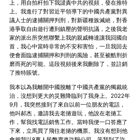
上，用自拍杆拍下我譴責中共的視頻，發在推特
上。我進行了對習近平領導下的中國共產黨對異
議人士的逮捕關押判刑，對新疆種族滅絕，對香
港爭取自由遊行遭到鎮壓的聲明抗議，之後我老
家的派出所突然聯繫上我的親戚轉達讓我回國自
首，我心中當時非常的不安和害怕，一旦我回去
便會面臨逮捕關押和判刑的風險，甚至被酷刑折
磨而死的可能。這段視頻後來我刪除了，並註銷
了推特賬號。
我本以為我離開中國脫離了中國共產黨的獨裁統
治，沒想到更大的災難降臨到了我身上。2022年
9月，我突然接到了來自以前一位朋友的電話，
他叫郝杰，邀請我去老撾遊玩，他說在老撾工
作，幫我找電話銷售工作。當時我便一口答應了
下來，立馬買了飛往老撾的機票。我沒有想到他
會把我以8萬人民幣賣進詐騙公司，等我到了詐