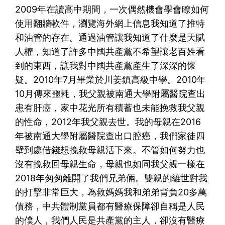
2009年在讀高中期間，一次偶然機會學會瞭如何
使用翻牆軟件，瀏覽海外網上信息我知道了推特
和油管的存在。通過油管讓我知道了什麼是天賦
人權，知道了許多中國共產黨不希望讓老百姓看
到的東西，讓我對中國共產黨產生了深深的懷
疑。2010年7月畢業於川姜鎮高級中學。2010年
10月傳來噩耗，我父親被南通大學附屬醫院查出
患有肝癌，家中花光所有積蓄也未能挽救我父親
的性命，2012年我父親去世。我的母親在2016
年被南通大學附屬醫院查出口腔癌，我們家徒四
壁到處借錢想挽救母親活下來。不管如何努力也
沒有挽救回母親生命，母親也如同我父親一樣在
2018年匆匆離開了我們兄弟倆。雙親的離世對我
的打擊非常巨大，為救媽媽我和弟弟背負20多萬
債務，中共體制黨員都有醫療保障卻自稱是人民
的僕人，我們人民是共產黨的主人，卻沒有醫療