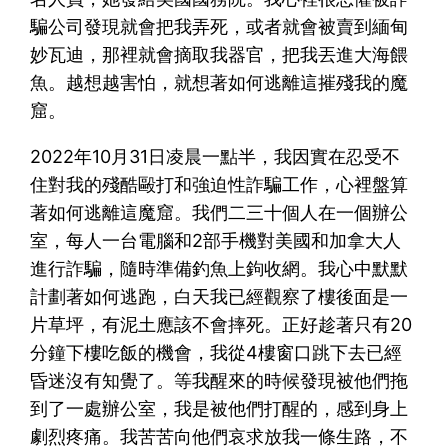
騙公司發現就會把我弄死，或者就會被賣到緬甸
妙瓦迪，那裡就會摘取我器官，把我丟進大海餵
魚。越想越害怕，就想著如何逃離這摧殘我的魔
窟。
2022年10月31日凌晨一點半，我因實在忍受不
住對我的殘酷毆打和強迫性詐騙工作，心裡盤算
著如何逃離這魔窟。我們二三十個人在一個辦公
室，每人一台電腦和2部手機對美國和加拿大人
進行詐騙，隨時準備釣魚上鉤收網。我心中默默
計劃著如何逃跑，白天我已經觀察了樓後面是一
片草坪，有泥土應該不會摔死。正好趁著只有20
分鐘下樓吃飯的機會，我從4樓窗口跳下去已經
昏迷沒有知覺了。等我醒來的時候發現被他們拖
到了一處辦公室，我是被他們打醒的，感到身上
劇烈疼痛。我苦苦向他們哀求放我一條生路，不