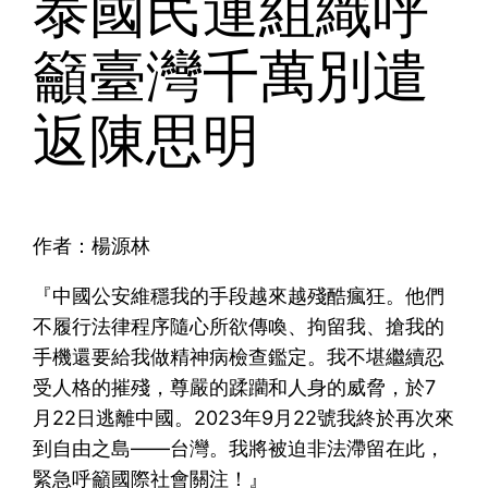
泰國民運組織呼
籲臺灣千萬別遣
返陳思明
作者：楊源林
『中國公安維穩我的手段越來越殘酷瘋狂。他們
不履行法律程序隨心所欲傳喚、拘留我、搶我的
手機還要給我做精神病檢查鑑定。我不堪繼續忍
受人格的摧殘，尊嚴的蹂躪和人身的威脅，於7
月22日逃離中國。2023年9月22號我終於再次來
到自由之島——台灣。我將被迫非法滯留在此，
緊急呼籲國際社會關注！』