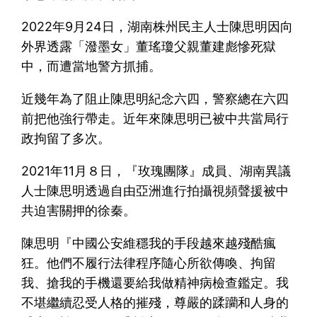
2022年9月24日，湖南株州民主人士陳思明因向
外界透露「潑墨女」董瑤瓊父親董建彪慘死獄
中，而遭當地警方抓捕。
近幾年為了阻止陳思明紀念六四，警察總在六四
前把他強行帶走。近年來陳思明已被中共當局行
政拘留了多次。
2021年11月８日，『玫瑰團隊』成員、湖南異議
人士陳思明透過自由亞洲進行拍攝視頻聲援被中
共迫害關押的徐秦。
陳思明『中國公安維穩我的手段越來越殘酷瘋
狂。他們不履行法律程序隨心所欲傳喚、拘留
我、搶我的手機還要給我做精神病檢查鑑定。我
不堪繼續忍受人格的摧殘，尊嚴的蹂躪和人身的