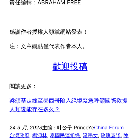
責任編輯：ABRAHAM FREE
感謝作者授權人類黨網站發表！
注：文章觀點僅代表作者本人。
歡迎投稿
閱讀更多：
梁頌基走線至墨西哥陷入絕境緊急呼籲國際救援
人類還能存在多久？
24 9 月, 2023
主编：叶公子 PrinceYe
China Forum
台灣政府
, 
楊源林
, 
泰國民運組織
, 
潑墨女
, 
玫瑰團隊
, 
陳