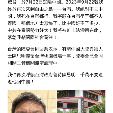
威脅，於7月22日逃離中國。2023年9月22號我
終於再次來到自由之島——台灣。我絕對不去中
國，我死在台灣都行。我寧願在台灣坐牢都不去
泰國，那個地方太恐怖了，比中國好不了多少。
中共在泰國勢力好大！我將被迫非法滯留在此，
緊急呼籲國際社會關注！』
台灣的陸委會則回應表示，有關中國大陸異議人
士陳思明滯留台灣桃園機場一事，陸委會已會同
相關主管機關釐清處理中。
我們再次呼籲台灣政府善待陳思明，千萬不要遣
返他回中國！