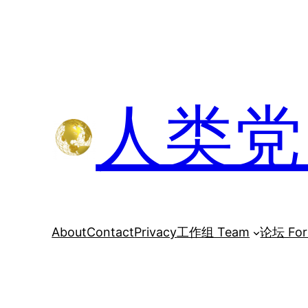
跳
至
内
容
人类党 H
About
Contact
Privacy
工作组 Team
论坛 Fo