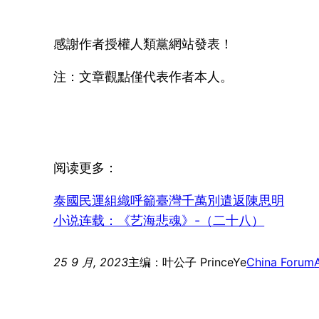
感謝作者授權人類黨網站發表！
注：文章觀點僅代表作者本人。
阅读更多：
泰國民運組織呼籲臺灣千萬別遣返陳思明
小说连载：《艺海悲魂》-（二十八）
25 9 月, 2023
主编：叶公子 PrinceYe
China Forum