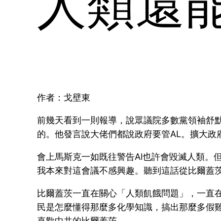
人類還
作者：戈壁東
前幾天看到一則報導，說眾議院多數黨領袖舒默
的。他發言說大佬們都說政府要管AL。擴大政
會上馬斯克一如既往警告Al也許會毀滅人類。
我本來對這會議不感興趣。聽到這話從比爾蓋
比爾蓋茨一直在關心「人類飢餓問題」，一直
民是怎麼懂得那麼多化學知識，搞出那麼多假
喜歡中共的比爾蓋茨。