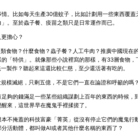
事情。比如每天生產30億蚊子，比如計劃用一些東西覆蓋
力」。至於蟲子餐、疫苗之類只是日常運作而已。
人更擔心？
多人類食物？什麼食物？蟲子餐？人工牛肉？推廣中國現在
樣的「特供」。就像那些小說裡寫的那樣，有33層食物，
統一製作？聽起來這還比較仁慈，至少還活著有吃的。
大規模滅絕，只剩五億，不是它們一直在論證和呼籲的嗎？
有足夠的錢滿足一些某些組織謀劃上百年的東西的時候，
覺醒來，這世界早在魔鬼手裡揉搓了。
根本不掩蓋的科技富豪「菁英」從沒有停止它們的魔鬼行
分活動體，都叫做AI或者其他什麼名稱的東西了？