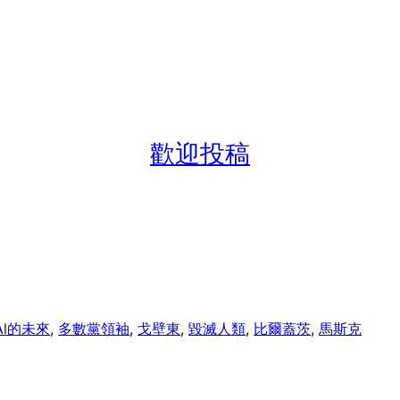
歡迎投稿
Al的未來
, 
多數黨領袖
, 
戈壁東
, 
毀滅人類
, 
比爾蓋茨
, 
馬斯克