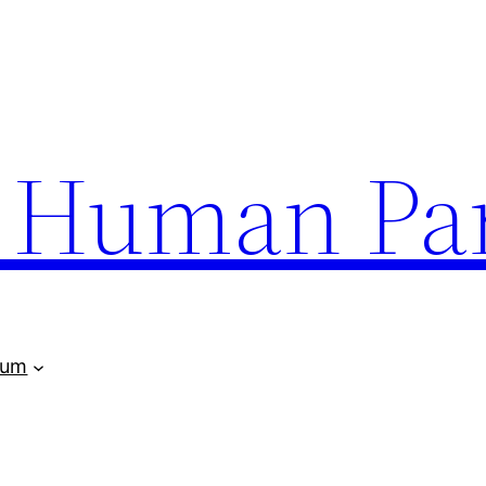
uman Par
rum