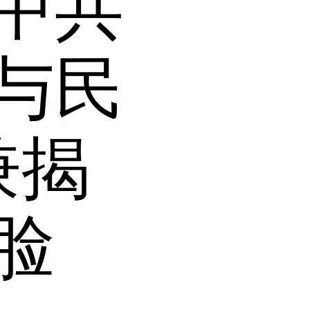
中共
与民
兼揭
脸