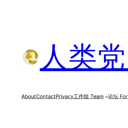
跳
至
内
容
人类党 H
About
Contact
Privacy
工作组 Team
论坛 Fo