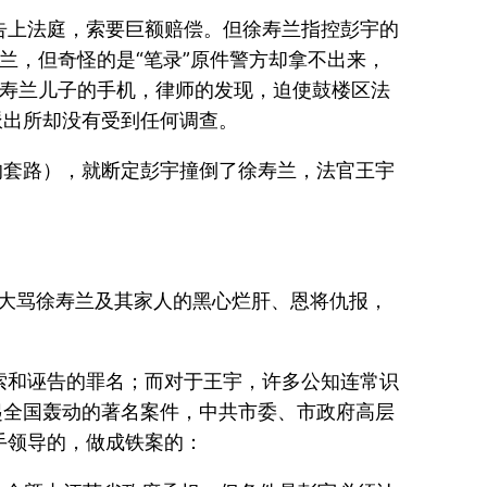
告上法庭，索要巨额赔偿。但徐寿兰指控彭宇的
兰，但奇怪的是“笔录”原件警方却拿不出来，
徐寿兰儿子的手机，律师的发现，迫使鼓楼区法
派出所却没有受到任何调查。
的套路），就断定彭宇撞倒了徐寿兰，法官王宇
知大骂徐寿兰及其家人的黑心烂肝、恩将仇报，
索和诬告的罪名；而对于王宇，许多公知连常识
起全国轰动的著名案件，中共市委、市政府高层
手领导的，做成铁案的：