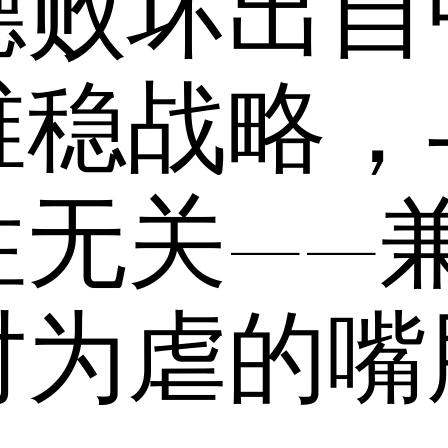
德败坏出自
维稳战略，
性无关——
纣为虐的嘴