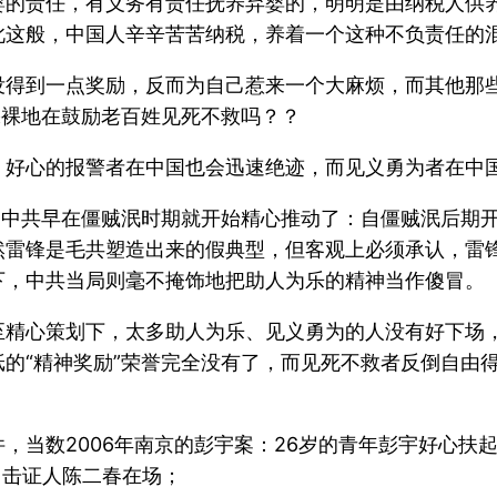
婴的责任，有义务有责任抚养弃婴的，明明是由纳税人供
此这般，中国人辛辛苦苦纳税，养着一个这种不负责任的
没得到一点奖励，反而为自己惹来一个大麻烦，而其他那
裸裸地在鼓励老百姓见死不救吗？？
，好心的报警者在中国也会迅速绝迹，而见义勇为者在中
，中共早在僵贼泯时期就开始精心推动了：自僵贼泯后期开
然雷锋是毛共塑造出来的假典型，但客观上必须承认，雷
下，中共当局则毫不掩饰地把助人为乐的精神当作傻冒。
至精心策划下，太多助人为乐、见义勇为的人没有好下场
的“精神奖励”荣誉完全没有了，而见死不救者反倒自由
，当数2006年南京的彭宇案：26岁的青年彭宇好心扶
目击证人陈二春在场；