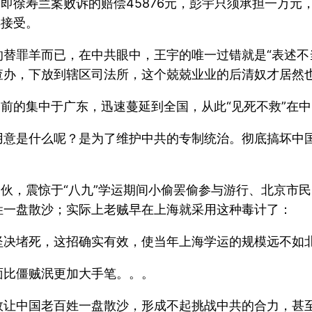
：即徐寿兰案败诉的赔偿45876元，彭宇只须承担一万
得接受。
替罪羊而已，在中共眼中，王宇的唯一过错就是“表述不
查办，下放到辖区司法所，这个兢兢业业的后清奴才居然
之前的集中于广东，迅速蔓延到全国，从此“见死不救”在
意是什么呢？是为了维护中共的专制统治。彻底搞坏中国道德
一伙，震惊于“八九”学运期间小偷罢偷参与游行、北京市
姓一盘散沙；实际上老贼早在上海就采用这种毒计了：
坚决堵死，这招确实有效，使当年上海学运的规模远不如
面比僵贼泯更加大手笔。。。
效让中国老百姓一盘散沙，形成不起挑战中共的合力，甚