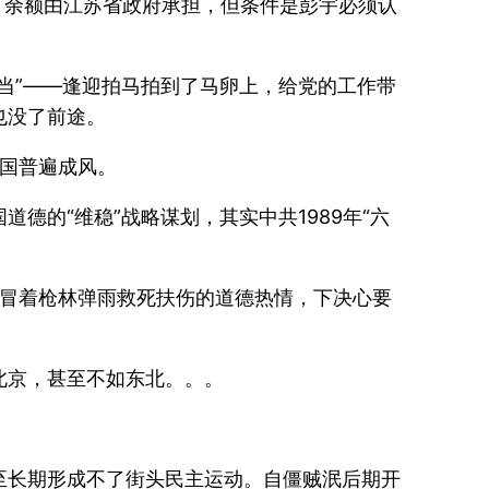
元，余额由江苏省政府承担，但条件是彭宇必须认
当”——逢迎拍马拍到了马卵上，给党的工作带
也没了前途。
中国普遍成风。
的“维稳”战略谋划，其实中共1989年“六
民冒着枪林弹雨救死扶伤的道德热情，下决心要
北京，甚至不如东北。。。
至长期形成不了街头民主运动。自僵贼泯后期开