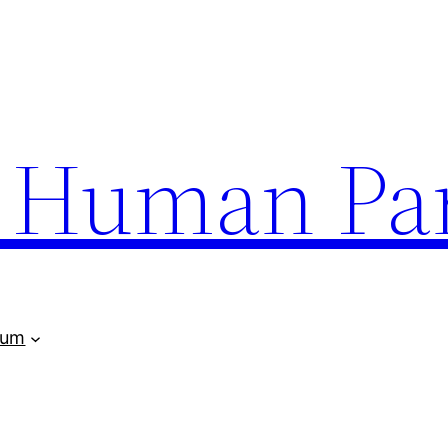
uman Par
rum