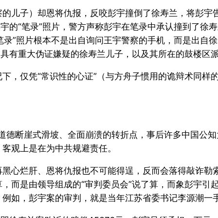
察的儿子）却恩将仇报，反咬彭宇撞倒了徐寿兰，将彭宇
彭宇的“笔录”照片，警方声称彭宇在笔录中承认撞到了徐寿
“笔录”照片根本不是出自询问王宇警察的手机，而是出自
是具有重大伪证嫌疑的徐寿兰儿子，以及其所在的鼓楼区
下，仅凭“常识性的心证”（与方舟子惯用的诡辩术同样
会道德断崖式滑坡、全面崩溃的转折点，事后许多中国公
，客观上是在为中共规避责任。
再黑心烂肝、恩将仇报也不可能得逞，反而会落得敲诈勒
，而是由领导组成的“审判委员会”说了算，而象彭宇引
，例如，彭宇案的审判，就是当年江苏省委书记李源潮一