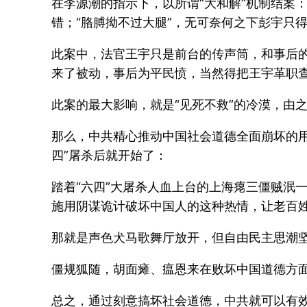
在李源潮的指示下，以所谓“大和解”机制结案
错；“胳膊拗不过大腿”，无可奈何之下彭宇只
此案中，法官王宇只是前台的传声筒，和事后的
来了被动，事后为平民愤，当然得把王宇革职
此案的最大影响，就是“见死不救”的冷漠，由
那么，中共精心推动中国社会道德全面崩坏的用
四”屠杀后就开始了：
踏着“六四”大屠杀人血上台的上海瘪三僵贼泯
施用阴谋诡计破坏中国人的这种热情，让老百
那就是声色犬马歌舞厅放开，但自由民主思潮
僵规狐随，胡面瘫、瘟恩来在败坏中国道德方
总之，通过刻意搞坏社会道德，中共就可以有