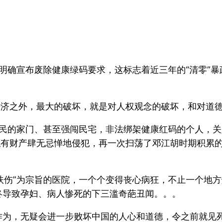
”，明确宣布废除健康绿码要求，这标志着近三年的“清零”
经济之外，最大的破坏，就是对人权观念的破坏，和对道
死居民的家门、甚至强闯民宅，非法绑架健康红码的个人，关
私有财产肆无忌惮地侵犯，再一次扫荡了邓江胡时期积累
死扶伤”为宗旨的医院，一个个变得丧心病狂，不止一个地方
终导致孕妇、病人惨死的下三滥奇葩丑闻。。。
作为，无疑会进一步败坏中国的人心和道德，令之前就见