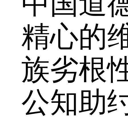
中国道
精心的
族劣根
公知助