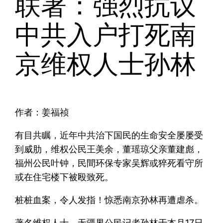
联署：强烈抗议
中共入户打死南
京维权人士孙林
作者：姜福祯
有目共瞩，近年中共治下国民的生命安全屡屡受
到威肋，维权公民王美余，董瑶琼父亲董建彪，
福州公民叶钟，民間环保专家吴辉或猝死看守所
或在住宅楼下被殴致死。
桩桩血案，令人发指！惊悉南京孙林再遭虐杀。
著名维权人士、无疆界公民记者孙林于本月17日