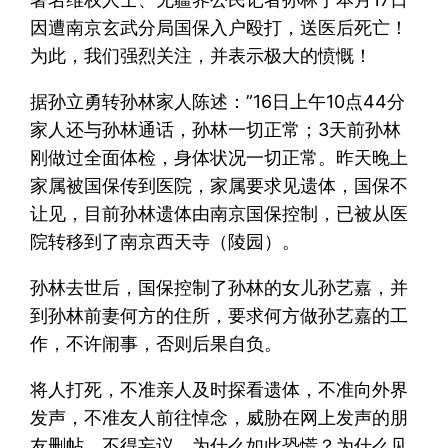
因遭南京玄武分局国保入户殴打，送医后死亡！
为此，我们强烈关注，并表示极大的愤慨！
据孙立勇转孙林家人陈述：”16日上午10点44分
家人还与孙林通话，孙林一切正常；3天前孙林
刚做过全面体检，身体状况一切正常。昨天晚上
家属被国保传到医院，家属要求见遗体，国保不
让见，目前孙林遗体由南京国保控制，已被从医
院转移到了南京西天寺（陵园）。
孙林去世后，国保控制了孙林的女儿孙艺嘉，并
到孙林前妻何方的住所，要求何方做孙艺嘉的工
作，不许闹事，否则后果自负。
将人打死，不准亲人及时探看遗体，不准向外界
发声，不准友人前往悼念，威胁在网上发声的朋
友删帖，不得妄议。为什么如此恐慌？为什么见