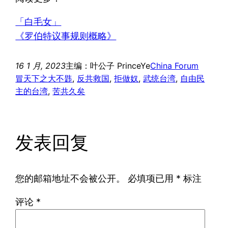
「白毛女」
《罗伯特议事规则概略》
16 1 月, 2023
主编：叶公子 PrinceYe
China Forum
冒天下之大不韪
, 
反共救国
, 
拒做奴
, 
武统台湾
, 
自由民
主的台湾
, 
苦共久矣
发表回复
您的邮箱地址不会被公开。
必填项已用
*
标注
评论
*