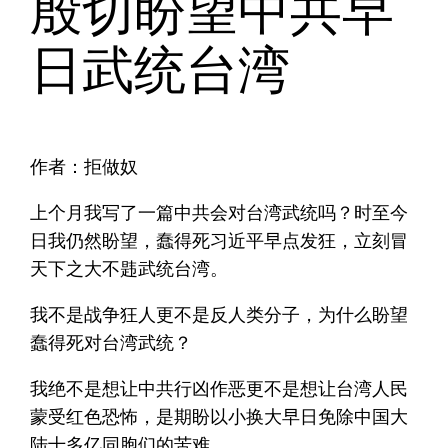
殷切盼望中共早
日武统台湾
作者：拒做奴
上个月我写了一篇中共会对台湾武统吗？时至今
日我仍然盼望，蠢得死习近平早点发狂，立刻冒
天下之大不韪武统台湾。
我不是战争狂人更不是反人类分子，为什么盼望
蠢得死对台湾武统？
我绝不是想让中共行凶作恶更不是想让台湾人民
蒙受红色恐怖，是期盼以小换大早日免除中国大
陆十多亿同胞们的苦难。