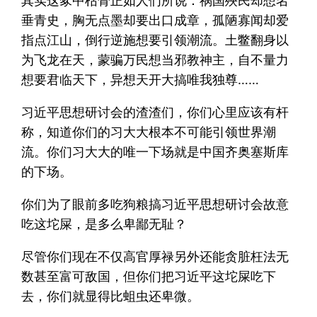
其实这豖中枯骨正如人们所说：祸国殃民却想名
垂青史，胸无点墨却要出口成章，孤陋寡闻却爱
指点江山，倒行逆施想要引领潮流。土鳖翻身以
为飞龙在天，蒙骗万民想当邪教神主，自不量力
想要君临天下，异想天开大搞唯我独尊……
习近平思想研讨会的渣渣们，你们心里应该有杆
称，知道你们的习大大根本不可能引领世界潮
流。你们习大大的唯一下场就是中国齐奥塞斯库
的下场。
你们为了眼前多吃狗粮搞习近平思想研讨会故意
吃这坨屎，是多么卑鄙无耻？
尽管你们现在不仅高官厚禄另外还能贪脏枉法无
数甚至富可敌国，但你们把习近平这坨屎吃下
去，你们就显得比蛆虫还卑微。