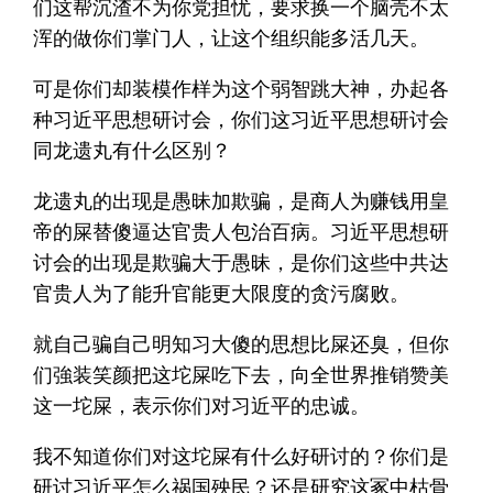
们这帮沉渣不为你党担忧，要求换一个脑壳不太
浑的做你们掌门人，让这个组织能多活几天。
可是你们却装模作样为这个弱智跳大神，办起各
种习近平思想研讨会，你们这习近平思想研讨会
同龙遗丸有什么区别？
龙遗丸的出现是愚昧加欺骗，是商人为赚钱用皇
帝的屎替傻逼达官贵人包治百病。习近平思想研
讨会的出现是欺骗大于愚昧，是你们这些中共达
官贵人为了能升官能更大限度的贪污腐败。
就自己骗自己明知习大傻的思想比屎还臭，但你
们強装笑颜把这坨屎吃下去，向全世界推销赞美
这一坨屎，表示你们对习近平的忠诚。
我不知道你们对这坨屎有什么好研讨的？你们是
研讨习近平怎么祸国殃民？还是研究这冢中枯骨