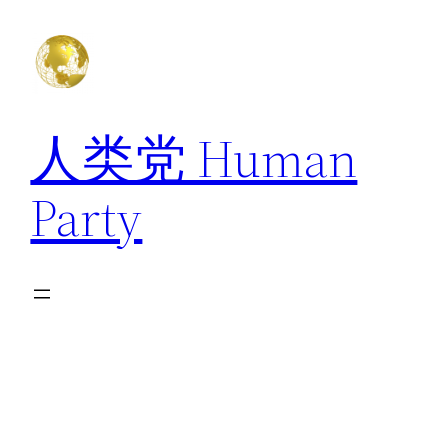
跳
至
内
容
人类党 Human
Party