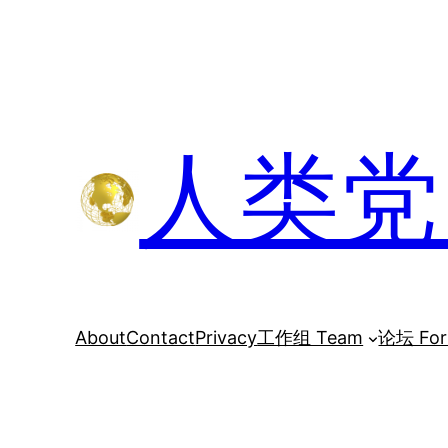
跳
至
内
容
人类党 H
About
Contact
Privacy
工作组 Team
论坛 Fo