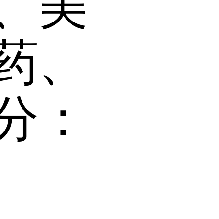
、美
药、
分：