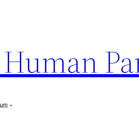
uman Par
rum