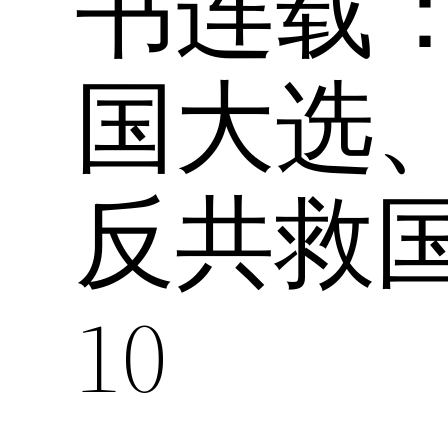
书连载
国大选
反共救
10