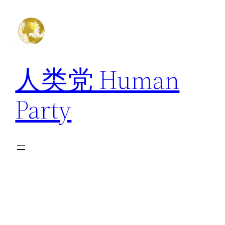
跳
至
内
容
人类党 Human
Party