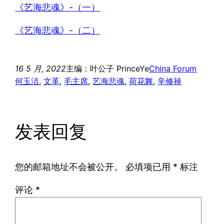
《艺海悲魂》-（一）
《艺海悲魂》-（二）
16 5 月, 2022
主编：叶公子 PrinceYe
China Forum
何玉洁
, 
文革
, 
毛主席
, 
艺海悲魂
, 
荷花舞
, 
辛修禄
发表回复
您的邮箱地址不会被公开。
必填项已用
*
标注
评论
*