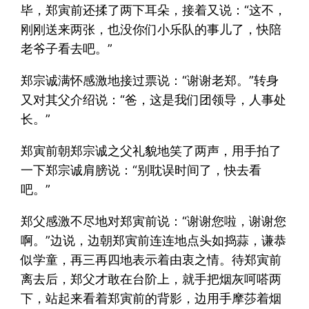
毕，郑寅前还揉了两下耳朵，接着又说：“这不，
刚刚送来两张，也没你们小乐队的事儿了，快陪
老爷子看去吧。”
郑宗诚满怀感激地接过票说：“谢谢老郑。”转身
又对其父介绍说：“爸，这是我们团领导，人事处
长。”
郑寅前朝郑宗诚之父礼貌地笑了两声，用手拍了
一下郑宗诚肩膀说：“别耽误时间了，快去看
吧。”
郑父感激不尽地对郑寅前说：“谢谢您啦，谢谢您
啊。”边说，边朝郑寅前连连地点头如捣蒜，谦恭
似学童，再三再四地表示着由衷之情。待郑寅前
离去后，郑父才敢在台阶上，就手把烟灰呵嗒两
下，站起来看着郑寅前的背影，边用手摩莎着烟