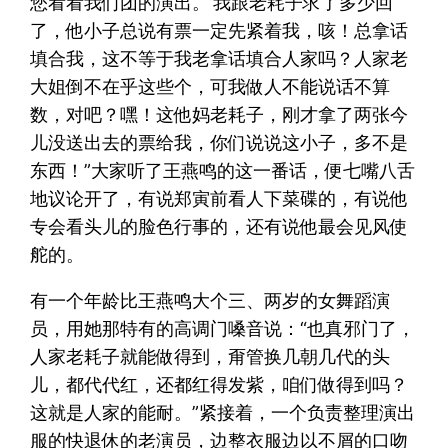
您看看我们团的演出。’我跟老耗子求了多少回
了，他小子总说有票一定先紧着我，咳！总拿话
填合我，这不等于我老拿话填合人家吗？人家老
大姐倒不在乎这些个，可我做人不能说话不算
数，对吧？嘿！这他妈老耗子，刚才拿了两张今
儿没送出去的票给我，你们说说这小子，多不是
东西！”大家听了王燕鸣的这一番话，便七嘴八舌
地议论开了，有说郑寅前看人下菜碟的，有说他
专会看头儿的脸色行事的，还有说他最会见风使
舵的。
有一个年龄比王燕鸣大个三、两岁的女舞蹈演
员，用她那特有的高调门嗓音说：“也真邪门了，
人家老耗子就能做得到，甭管换几朝几代的头
儿，都代代红，还都红得发紫，咱们做得到吗？
这就是人家的能耐。”紧接着，一个负责整理演出
服的快退休的老演员，边整衣服边以不屑的口吻