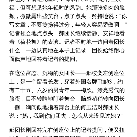
福，但可想见她年轻时的风韵。她那张多肉的脸
颊，微微露出些笑容，点了点头，矜持地说：“你
写文章，不要赞扬得过分，年轻人容易骄傲啊！”
记者领会地点点头，郝团长继续恬静、安祥地看
着《荷花舞》的表演。记者不时地一边问着团长
什么，一边认真地在本子上记录，团长始终耐心
而低声地回答着记者的提问。
在这位富态、沉稳的女团长——郝桉奕左侧座位
上，是一个留着长发，穿着外国名牌T恤衫，约
有二十五、六岁的男青年——梅欣。漂亮秀气的
脸蛋，目不转睛地盯着舞台，脑袋稍稍转向团长
一侧，询问似地指着舞台上的何玉洁对郝团长
说：“妈，我到你们团去，怎么从来没见过她？”
郝团长刚回答完右侧座位上的记者提问，便又扭