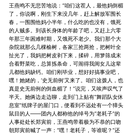
王燕鸣不无悲苦地说：“咱们这茬人，最他妈倒楣
了，你说啊，刚生下来没几年，赶上解放军围长
春，一围围他妈小半年，什么吃的也没有，饿死
的人贼多。到该长身体的年龄了吧，又赶上六零
年那三年困难时期，又饿死不老少。我们那个大
杂院就那么几棵榆树，各家三抢两抢，把树叶全
扯光了，我妈把树皮剥下来，揉碎，用箩筛成末
合着野菜吃，总算拣条命，可闹得我闺女儿这辈
儿都他妈缺钙。咱们刚毕业，想好好搞事业吧，
嘿！她姥的，‘史无前例’又来了。咱们这拨人，也
真是史无前例的倒血楣了！”说完，又唉声叹气了
半天。她俩边走边聊，走到门上贴有“舞蹈队女休
息室”纸牌子的屋门口，便看到不远处有一个獐头
鼠目的人——团内人都称他的绰号为“老耗子”的
人事处处长郑寅前，王燕鸣带着极为不恭的口吻
朝郑寅前喊了一声：“嘿！老耗子，等谁呢？”还