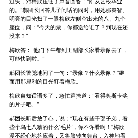
过头，对梅欣压低了声音回答：“刚从艺校毕业
的。”郝团长回答儿子问话的同时，用她那睿智、
明亮的目光扫了一眼梅欣左侧空出来的八、九个
座位，问：“今天的票，你都送给谁了？到现在还
没来？”
梅欣答：“他们下午都到王副部长家看录像去了，
可能快到啦。”
郝团长警觉地问了一句：“录像？什么录像？”继
而用那犀利的目光盯着梅欣。
梅欣自知话语多了，急忙遮掩道：“看得奥斯卡奖
的片子吧。”
郝团长听后放了心，说：“现在有些干部子弟，看
些个乌七八糟的什么‘毛片’，你不许看啊！”梅欣
漫不经心地答应着，又将脸转向舞台，入神地看