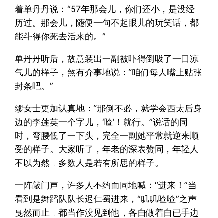
着单丹丹说：“57年那会儿，你们还小，是没经
历过。那会儿，随便一句不起眼儿的玩笑话，都
能斗得你死去活来的。”
单丹丹听后，故意装出一副被吓得倒吸了一口凉
气儿的样子，煞有介事地说：“咱们每人嘴上贴张
封条吧。”
缪女士更加认真地：“那倒不必，就学会西太后身
边的李莲英一个字儿，‘喳’！就行。”说话的同
时，弯腰低了一下头，完全一副她平常就逆来顺
受的样子。大家听了，年老的深表赞同，年轻人
不以为然，多数人是若有所思的样子。
一阵敲门声，许多人不约而同地喊：“进来！”当
看到是舞蹈队队长迟仁蜀进来，“叽叽喳喳”之声
戛然而止，都当作没见到他，各自做着自已手边