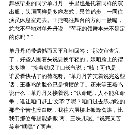
舞校毕业的同学单丹丹，手里也是托着同样的演
出服，头顶同样是多辫发式，昂首鹤步，一同往
演员休息室走去。王燕鸣往舞台的方向一撇嘴，
忿忿不平地对单丹丹说：“荷花的领舞本来不是定
的你吗？”
单丹丹稍带遗憾而又平和地回答：“那次审查完
了，好些人围着头说要换年轻的，嫌咱脸上的褶
太多啦。”接着就叹了口长气说：“咳！可也是，
谁爱看快枯了的荷花呀。”单丹丹苦笑着说完这些
话，王燕鸣的脸色已是愤愤的了。还未等王燕鸣
说什么，单丹丹又接着说：“认命吧，人不能和命
争，谁让咱们赶上‘文革’了呢？咱们过去练功吃的
那些个苦也没白吃，我往六层楼上搬蜂窝煤，比
我们那位每趟能多搬 两、三块儿呢。”说完又苦
笑着“嘿嘿”了两声。