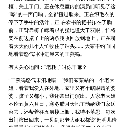
框，关上了门。正在休息室内的演员们听见了这
“嘭”的一声门响，全都扭过脸来。正在织毛衣的
停下了手中的活计，正 在看书的把书扣在了胸
前，正背靠椅子眯着眼的猛地瞪大了双眼，忙将
架在前边桌子上的两条腿收回放到地上，正在聊
着大天的几个人忙收住了话头…… 大家不约而同
地看着怒气冲冲进屋来的王燕鸣。
有人关心地问：“老耗子叫你干嘛？
”王燕鸣怒气未消地嚷：“我们家菜站的一个老大
姐，看着我爱人在外地，家里又有个瞎眼睛的婆
婆，孩子又都小，我还常出门演出。人家老大姐
不论五黄六月日，寒冬腊月天地主动给我们家送
菜去，还帮着往五层楼上搬，我特不落忍。每次
出门演出回来，一见到那老大姐我都说‘赶明儿请