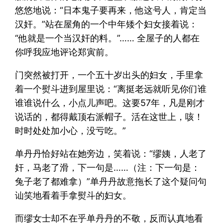
悠悠地说：“日本鬼子要再来，他这号人，肯定当
汉奸。”站在屋角的一个中年矮个妇女接着说：
“他就是一个当汉奸的料。”…… 全屋子的人都在
你呼我应地评论郑寅前。
门突然被打开，一个五十岁出头的妇女，手里拿
着一个熨斗进到屋里说：“离挺老远就听见你们谁
谁谁说什么，小点儿声吧。这要57年，凡是刚才
说话的，都得戴顶右派帽子。活在这世上，咳！
时时处处加小心，没亏吃。”
单丹丹恰好站在她旁边，笑着说：“缪姨，人老了
奸，马老了滑，下一句是……（注：下一句是：
兔子老了都难拿）”单丹丹故意拖长了这个疑问句
讪笑地看着手拿熨斗的妇女。
而缪女士却不在乎单丹丹的不敬，反而认真地看