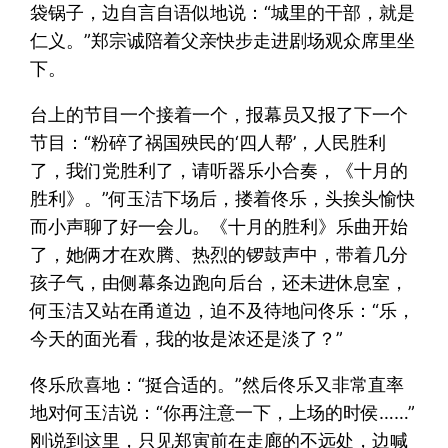
袋锅子，边自言自语似地说：“城里的干部，就是
仁义。”郑宗诚陪着父亲快步走进剧场观众席里坐
下。
台上的节目一个接着一个，报幕员又报了下一个
节目：“粉碎了祸国殃民的‘四人帮’，人民胜利
了，我们党胜利了，请听器乐小合奏，《十月的
胜利》。”何玉洁下场后，搂着佟乐，头挨头愉快
而小声聊了好一会儿。《十月的胜利》乐曲开始
了，她俩才在欢腾、热烈的锣鼓声中，带着几分
孩子气，由侧幕条边跑向后台，还未进休息室，
何玉洁又站在甬道边，迫不及待地问佟乐：“乐，
今天的面光看，我的妆是浓还是淡了？”
佟乐欣喜地：“挺合适的。”然后佟乐又非常直率
地对何玉洁说：“你再注意一下，上场的时侯……”
刚说到这里，只见郑寅前在走廊的不远处，边喊