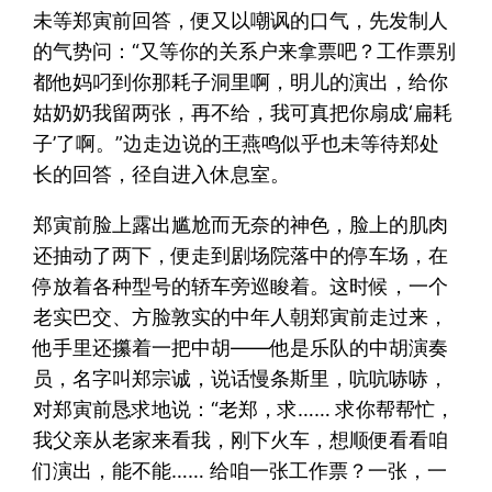
未等郑寅前回答，便又以嘲讽的口气，先发制人
的气势问：“又等你的关系户来拿票吧？工作票别
都他妈叼到你那耗子洞里啊，明儿的演出，给你
姑奶奶我留两张，再不给，我可真把你扇成‘扁耗
子’了啊。”边走边说的王燕鸣似乎也未等待郑处
长的回答，径自进入休息室。
郑寅前脸上露出尴尬而无奈的神色，脸上的肌肉
还抽动了两下，便走到剧场院落中的停车场，在
停放着各种型号的轿车旁巡睃着。这时候，一个
老实巴交、方脸敦实的中年人朝郑寅前走过来，
他手里还攥着一把中胡——他是乐队的中胡演奏
员，名字叫郑宗诚，说话慢条斯里，吭吭哧哧，
对郑寅前恳求地说：“老郑，求…… 求你帮帮忙，
我父亲从老家来看我，刚下火车，想顺便看看咱
们演出，能不能…… 给咱一张工作票？一张，一