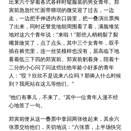
出来六个穿着各式各样时髦服装的男女青年。郑
寅前急急忙忙面带猥琐的微笑迎了过去，一边
走，一边把手伸进内衣口袋里，把一叠演出票掏
了出来，同时还警觉地朝周围看了看，满脸堆笑
地对这六个青年说：“来啦！”那些人稍稍裂了裂
嘴算做笑了，点了点头，其中三个女青年，双手
插在裤兜里，连一丝笑模样也没有，居高临下地
看着低三下四的郑寅前。郑寅前躬着身，陪着十
二分的小心问了问这些比他年龄小好多的青年
人：“哎？欣欣不是说来八位吗？那俩人什么时候
到？我死站在这儿等他们。”
“他们有事儿，不来了。”其中一位青年人漫不经
心地答了一句。
郑寅前便从这一叠票中拿回两张收起来，其余六
张票交给他们，关切地说：“六张票，上半场快完