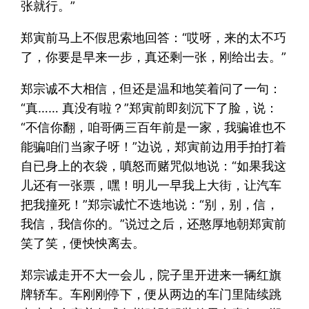
张就行。”
郑寅前马上不假思索地回答：“哎呀，来的太不巧
了，你要是早来一步，真还剩一张，刚给出去。”
郑宗诚不大相信，但还是温和地笑着问了一句：
“真…… 真没有啦？”郑寅前即刻沉下了脸，说：
“不信你翻，咱哥俩三百年前是一家，我骗谁也不
能骗咱们当家子呀！”边说，郑寅前边用手拍打着
自已身上的衣袋，嗔怒而赌咒似地说：“如果我这
儿还有一张票，嘿！明儿一早我上大街，让汽车
把我撞死！”郑宗诚忙不迭地说：“别，别，信，
我信，我信你的。”说过之后，还憨厚地朝郑寅前
笑了笑，便怏怏离去。
郑宗诚走开不大一会儿，院子里开进来一辆红旗
牌轿车。车刚刚停下，便从两边的车门里陆续跳