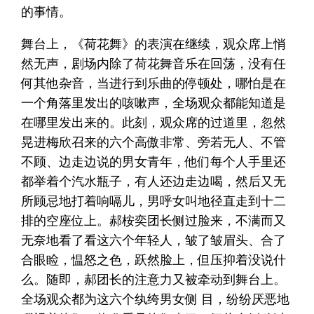
的事情。
舞台上，《荷花舞》的表演在继续，观众席上悄
然无声，剧场内除了荷花舞音乐在回荡，没有任
何其他杂音，当进行到乐曲的停顿处，哪怕是在
一个角落里发出的咳嗽声，全场观众都能知道是
在哪里发出来的。此刻，观众席的过道里，忽然
晃进梅欣召来的六个高傲非常、旁若无人、不管
不顾、边走边说的男女青年，他们每个人手里还
都举着个汽水瓶子，有人还边走边喝，然后又无
所顾忌地打着响嗝儿，男呼女叫地径直走到十二
排的空座位上。郝桉奕团长侧过脸来，不满而又
无奈地看了看这六个年轻人，皱了皱眉头、合了
合眼睑，愠怒之色，跃然脸上，但压抑着没说什
么。随即，郝团长的注意力又被牵动到舞台上。
全场观众都为这六个纨绔男女侧 目，纷纷厌恶地