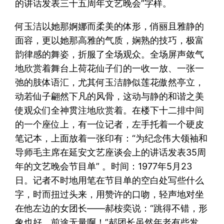
的讲话发表三十五周年文艺晚会”字样。
何玉洁以她那婀娜而柔美的体形，俏丽且雅静的
面容，更以她那高雅的气质，娴熟的技巧，极富
韵律感的舞姿，折服了全场观众。全场屏声敛气
地欣赏着舞台上荷花仙子们的一收一放、一张一
弛的肢体语汇，尤其何玉洁静似莲花傲然亭立，
动若仙子翩然下凡的风骨，这动与静的和谐之美
使观众们全神贯注地欣赏着。在楼下十二排中间
的一个座位上，有一位记者，左手托着一个硬皮
笔记本，上面放着一张印有：“为纪念伟大领袖和
导师毛主席在延安文艺座谈会上的讲话发表35周
年的文艺晚会节目单” 。时间：1977年5月23
日。记者不时地用笔在节目单的空白处写些什么
字，时而扭过头来，用赞许的口吻，轻声地对坐
在他左边的女团长——郝桉奕说：“跳得不错，形
象也好，前途无量啊！”郝团长虽然年老有些发