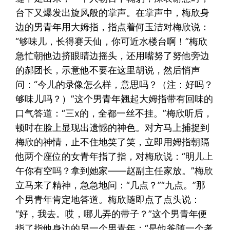
台下又爆发出旋风般的掌声。在掌声中，梅欣身
边的男青年用大姆指，指点着何玉洁对梅欣说：
“够味儿，长得赛天仙，你可近水楼台啊！”梅欣
急忙朝他边挤眼睛边摇头，还用嘴努了努他旁边
的郝团长，示意他不要在这里胡说，然后悄声
问：“今儿的录像怎么样，意思吗？（注：好吗？
够味儿吗？）”这个男青年翘起大姆指带有回味的
口气答道：“三x的，全都一丝不挂。”梅欣听后，
顿时在脸上显现出遗憾的神色。对方马上捕捉到
梅欣的神情，止不住地笑了笑，立即用姆指朝隔
他两个座位的女青年指了指，对梅欣说：“明儿上
午你有空吗？拿到她家——赵副主任家放。”梅欣
立马来了精神，急急地问：“几点？”“九点。”那
个男青年肯定地答道。梅欣随即点了点头说：
“好，我去。哎，哪儿弄的带子？”这个男青年便
指了指他身边的另一个男青年：“是他爸随一个考