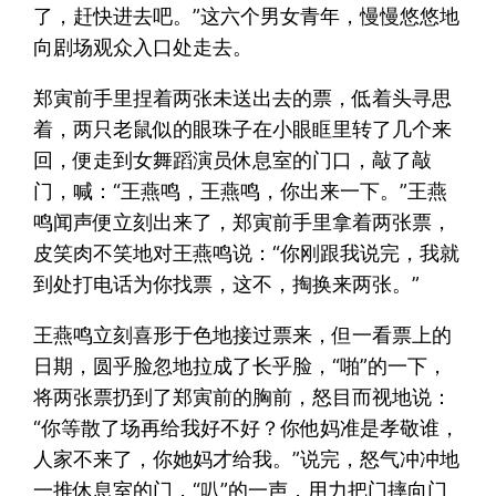
了，赶快进去吧。”这六个男女青年，慢慢悠悠地
向剧场观众入口处走去。
郑寅前手里捏着两张未送出去的票，低着头寻思
着，两只老鼠似的眼珠子在小眼眶里转了几个来
回，便走到女舞蹈演员休息室的门口，敲了敲
门，喊：“王燕鸣，王燕鸣，你出来一下。”王燕
鸣闻声便立刻出来了，郑寅前手里拿着两张票，
皮笑肉不笑地对王燕鸣说：“你刚跟我说完，我就
到处打电话为你找票，这不，掏换来两张。”
王燕鸣立刻喜形于色地接过票来，但一看票上的
日期，圆乎脸忽地拉成了长乎脸，“啪”的一下，
将两张票扔到了郑寅前的胸前，怒目而视地说：
“你等散了场再给我好不好？你他妈准是孝敬谁，
人家不来了，你她妈才给我。”说完，怒气冲冲地
一推休息室的门，“叭”的一声，用力把门摔向门