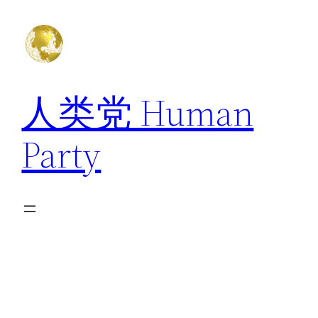
跳
至
内
容
人类党 Human
Party