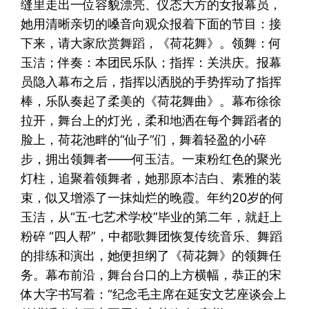
缝里走出一位容貌漂亮、仪态大方的女报幕员，
她用清晰亲切的嗓音向观众报着下面的节目：接
下来，请大家欣赏舞蹈，《荷花舞》。领舞：何
玉洁；伴奏：本团民乐队；指挥：关洪庆。报幕
员隐入幕布之后，指挥以洒脱的手势挥动了指挥
棒，乐队奏起了柔美的《荷花舞曲》。幕布徐徐
拉开，舞台上的灯光，柔和地洒在每个舞蹈者的
脸上，荷花池畔的“仙子”们，舞着轻盈的小碎
步，拥出领舞者——何玉洁。一束粉红色的聚光
灯柱，追聚着领舞者，她那原本洁白、素雅的装
束，似又增添了一抹灿烂的晚霞。年约20岁的何
玉洁，从“五·七艺术学校”毕业的第二年，就赶上
粉碎 “四人帮”，中都歌舞团恢复传统音乐、舞蹈
的排练和演出，她便担纲了《荷花舞》的领舞任
务。幕布前沿，舞台台口的上方横幅，恭正的宋
体大字书写着：“纪念毛主席在延安文艺座谈会上