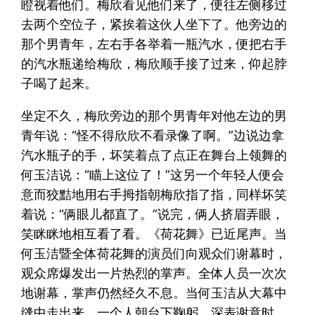
瞪视着他们。梅欣看见他们来了，便往左侧移过
去两个空位子，紧挨着这伙人坐下了。他旁边的
那个男青年，左右手各举着一瓶汽水，便把右手
的汽水瓶递给梅欣，梅欣顺手接了过来，仰起脖
子喝了起来。
坐定不久，梅欣旁边的那个男青年对他左边的男
青年说：“怪不得欣欣不看录像了啊。”边说边拿
汽水瓶子的手，坏笑着点了点正在舞台上领舞的
何玉洁说：“瞄上这位了！”这另一个年轻人便会
意而狡黠地用右手拇指朝梅欣指了指，同样坏笑
着说：“俩眼儿都直了。”说完，俩人挤眉弄眼，
笑眯眯地相互看了看。《荷花舞》已近尾声。当
何玉洁暨全体荷花舞的演员们向观众们谢幕时，
观众席爆发出一片热烈的掌声。全体人员一次次
地谢幕，掌声仍然经久不息。当何玉洁从大幕中
缝中走出来，一个人朝台下鞠躬，深表谢意时，