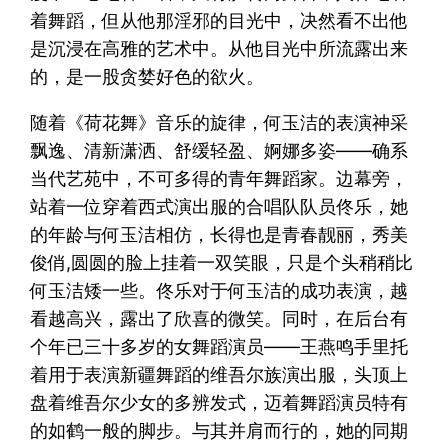
着舞蹈，但从他那淫邪的目光中，决然看不出他
是沉浸在高雅的艺术中。从他目光中所流露出来
的，是一股贪婪好色的欲火。
随着《荷花舞》音乐的旋律，何玉洁的表演神采
飘逸、清新潇洒、舒缓轻盈、婀娜多姿——确系
当代艺苑中，不可多得的青年舞蹈家。边幕旁，
站着一位穿着西式演出服的合唱队队员佟乐，她
的年龄与何玉洁相仿，长得也是青春靓丽，秀美
俊俏,圆圆的脸上挂着一双笑眼，只是个头稍稍比
何玉洁矮一些。佟乐对于何玉洁的成功表演，越
看越高兴，露出了欣喜的微笑。同时，在后台有
个年已三十多岁的女舞蹈演员——王燕鸣手里托
着用于表演新疆舞蹈的维吾尔族演出服，头顶上
盘着维吾尔少女的多辨发式，迈着舞蹈演员特有
的如鹤一般的脚步。与其并肩而行的，她的同期