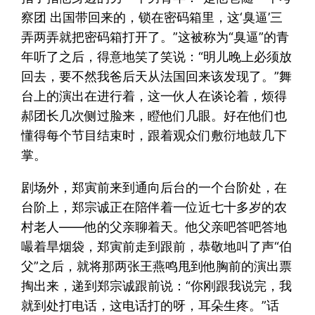
察团 出国带回来的，锁在密码箱里，这‘臭逼’三
弄两弄就把密码箱打开了。”这被称为“臭逼”的青
年听了之后，得意地笑了笑说：“明儿晚上必须放
回去，要不然我爸后天从法国回来该发现了。”舞
台上的演出在进行着，这一伙人在谈论着，烦得
郝团长几次侧过脸来，瞪他们几眼。好在他们也
懂得每个节目结束时，跟着观众们敷衍地鼓几下
掌。
剧场外，郑寅前来到通向后台的一个台阶处，在
台阶上，郑宗诚正在陪伴着一位近七十多岁的农
村老人——他的父亲聊着天。他父亲吧答吧答地
嘬着旱烟袋，郑寅前走到跟前，恭敬地叫了声“伯
父”之后，就将那两张王燕鸣甩到他胸前的演出票
掏出来，递到郑宗诚跟前说：“你刚跟我说完，我
就到处打电话，这电话打的呀，耳朵生疼。”话