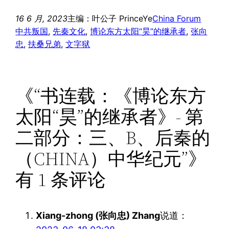
16 6 月, 2023
主编：叶公子 PrinceYe
China Forum
中共叛国
, 
先秦文化
, 
博论东方太阳“昊”的继承者
, 
张向
忠
, 
扶桑兄弟
, 
文字狱
《“书连载：《博论东方
太阳“昊”的继承者》- 第
二部分：三、B、后秦的
（CHINA）中华纪元”》
有 1 条评论
Xiang-zhong (张向忠) Zhang
说道：