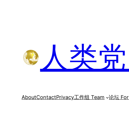
跳
至
内
容
人类党 H
About
Contact
Privacy
工作组 Team
论坛 Fo