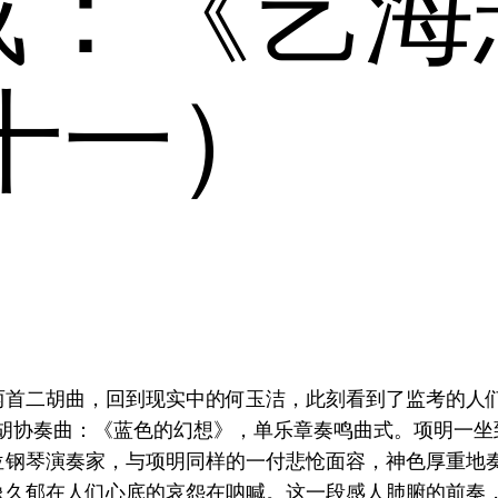
载：《艺海
十一）
两首二胡曲，回到现实中的何玉洁，此刻看到了监考的人
二胡协奏曲：《蓝色的幻想》，单乐章奏鸣曲式。项明一坐
位钢琴演奏家，与项明同样的一付悲怆面容，神色厚重地
像久郁在人们心底的哀怨在呐喊。这一段感人肺腑的前奏