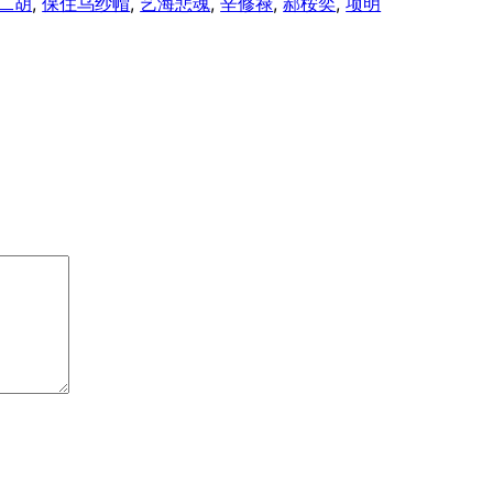
二胡
, 
保住乌纱帽
, 
艺海悲魂
, 
辛修禄
, 
郝桉奕
, 
项明