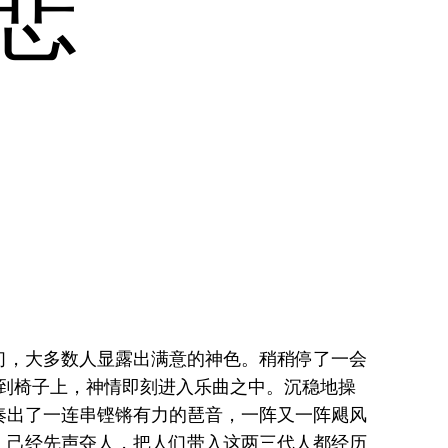
悲
们，大多数人显露出满意的神色。稍稍停了一会
到椅子上，神情即刻进入乐曲之中。沉稳地操
奏出了一连串铿锵有力的琶音，一阵又一阵飓风
，己经先声夺人，把人们带入这两三代人都经历