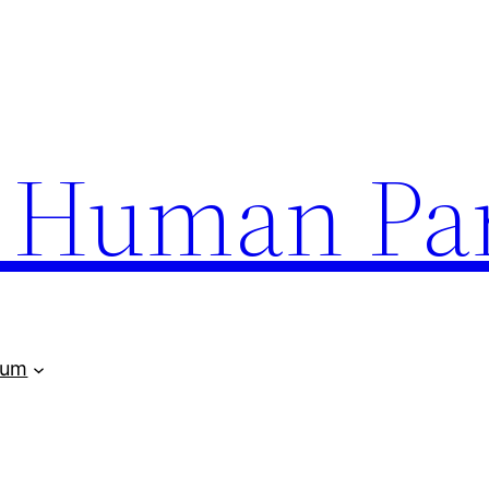
uman Par
rum