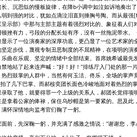
悠长、沉思似的慢板旋律，在降b小调中如泣如诉地奏出
到强的对比，犹如点滴泣泪直到捶胸号陶。而从最强[ffff
《呈示部》中那与主部主题有着强烈对比的、象征着人们
用顿挫有力，弓段的分配长短有序，没有一丝拖泥带水。
但显示了一位演奏家的深厚功底，更凸显了一位艺术家的
的坚定步伐，蔑视专制丑恶制度的不屈精神，在项明的演
。乐曲在乐观、坚定的情绪中全部结束。首席姚希诚最先
禁地站了起来连声喊：“好！好！”排练厅入门处的那一
，热烈鼓掌的人群中，当然有何玉洁、佟乐，全场的掌声
轻拍了几下巴掌。而郝桉奕团长面色冷峻地面对着热烈的
果录取了他，就要得罪一个上级的关系人，郝团长觉得项
在是拿着公家的俸禄，保住乌纱帽是第一要紧的。思及此
，满怀深情地向监考官们鞠了一躬。
面前，先深鞠一躬，并充满了感激之情说：“谢谢您，李