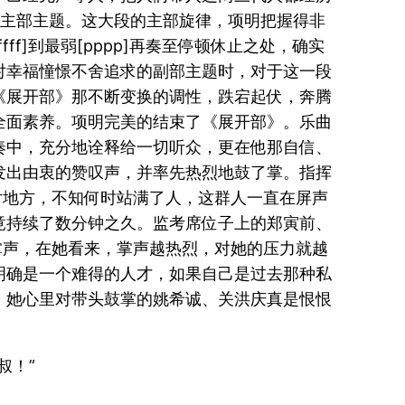
了主部主题。这大段的主部旋律，项明把握得非
]到最弱[pppp]再奏至停顿休止之处，确实
对幸福憧憬不舍追求的副部主题时，对于这一段
《展开部》那不断变换的调性，跌宕起伏，奔腾
全面素养。项明完美的结束了《展开部》。乐曲
奏中，充分地诠释给一切听众，更在他那自信、
发出由衷的赞叹声，并率先热烈地鼓了掌。指挥
片地方，不知何时站满了人，这群人一直在屏声
竟持续了数分钟之久。监考席位子上的郑寅前、
掌声，在她看来，掌声越热烈，对她的压力就越
明确是一个难得的人才，如果自己是过去那种私
，她心里对带头鼓掌的姚希诚、关洪庆真是恨恨
叔！”