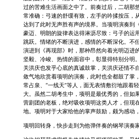
过的苦难生活画面之中了。前奏过后，二胡那
常准确：弓速的舒缓有致，左手的吟揉按压，从弱
达到了此时无声胜有声的境界。当项明演奏到
豪迈、明朗的旋律表达得淋沥尽致：弓子的运
跳跃。情绪的不断演进，感情的不断深化。不
演进到《再现部》时，那种昂然向着光明迈进
坚毅、冷峻、热情的面容中，彰显得特别分明
关洪庆也发乎心底的真诚鼓掌，关洪庆还情不自
敛气地欣赏着项明的演奏，此时也全都鼓了掌
常占泉、“一线天”等人，面无表情敷衍地跟着
大。虽然二胡考生中，项明是最优秀的，但如
营剧团的老板，绝对吸收项明这类人才，但现
地。项明对于大家给他的掌声鼓励，颇为感动
项明回转身，快步走到为他弹伴奏的钢琴演奏家